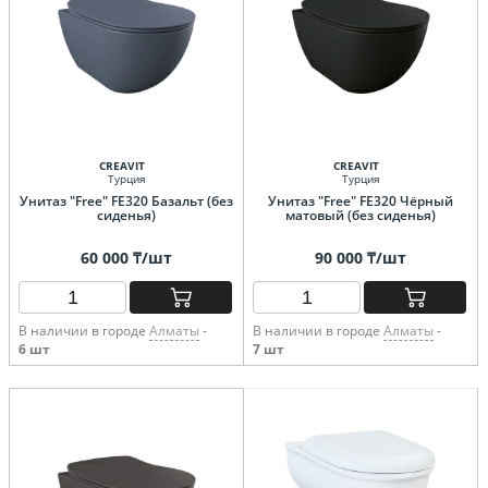
CREAVIT
CREAVIT
Турция
Турция
Унитаз "Free" FE320 Базальт (без
Унитаз "Free" FE320 Чёрный
сиденья)
матовый (без сиденья)
60 000 ₸/шт
90 000 ₸/шт
В наличии в городе
Алматы
-
В наличии в городе
Алматы
-
6 шт
7 шт