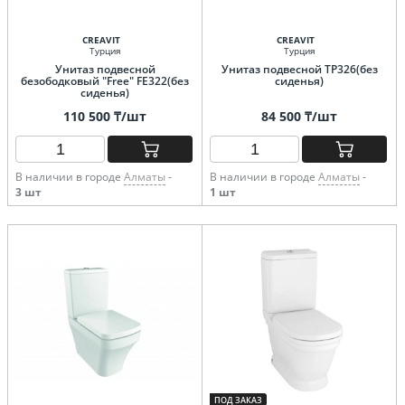
CREAVIT
CREAVIT
Турция
Турция
Унитаз подвесной
Унитаз подвесной TP326(без
безободковый "Free" FE322(без
сиденья)
сиденья)
110 500 ₸/шт
84 500 ₸/шт
В наличии в городе
Алматы
-
В наличии в городе
Алматы
-
3 шт
1 шт
ПОД ЗАКАЗ