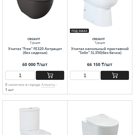
ПОД ЗАКАЗ
CREAVIT
CREAVIT
Турция
Турция
Унитаз "Free" FE320 Антрацит
Унитаз напольный приставной
(без сиденья)
"Selin" SL350(без бачка)
60 000 ₸/шт
66 150 ₸/шт
В наличии в городе
Алматы
-
1 шт