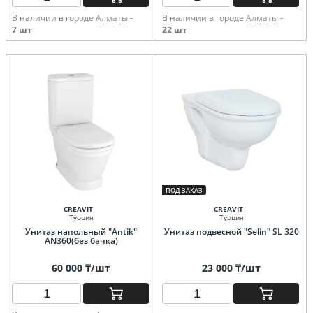
В наличии в городе
Алматы
-
В наличии в городе
Алматы
-
7 шт
22 шт
ПОД ЗАКАЗ
CREAVIT
CREAVIT
Турция
Турция
Унитаз напольный "Antik"
Унитаз подвесной "Selin" SL 320
AN360(без бачка)
60 000 ₸/шт
23 000 ₸/шт