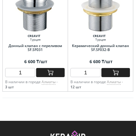
CREAVIT
CREAVIT
Турция
Турция
Донный клапан с переливом
Керамический донный клапан
SF.SF031
SF.SF032-B
6 600 ₸/шт
6 600 ₸/шт
В наличии в городе
Алматы
-
В наличии в городе
Алматы
-
3 шт
12 шт