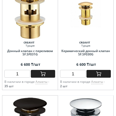
CREAVIT
CREAVIT
Турция
Турция
Донный клапан с переливом
Керамический донный клапан
SF.SF031G
SF.SF030G
6 600 ₸/шт
6 600 ₸/шт
В наличии в городе
Алматы
-
В наличии в городе
Алматы
-
35 шт
2 шт