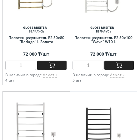
GLOSS&REITER
GLOSS&REITER
БЕЛАРУСЬ
БЕЛАРУСЬ
Полотенцесушитель E2 50х80
Полотенцесушитель E2 50x100
"Raduga" L Золото
"Wave" W10 L
72 000 ₸/шт
72 000 ₸/шт
В наличии в городе
Алматы
-
В наличии в городе
Алматы
-
4 шт
5 шт