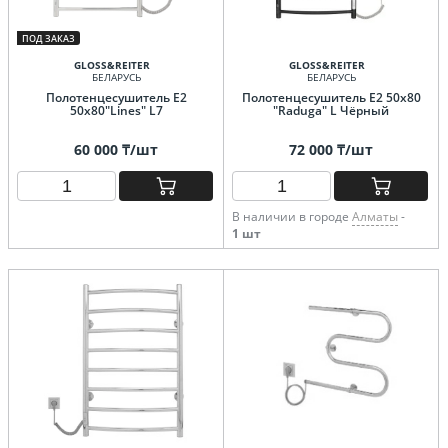
ПОД ЗАКАЗ
GLOSS&REITER
GLOSS&REITER
БЕЛАРУСЬ
БЕЛАРУСЬ
Полотенцесушитель E2
Полотенцесушитель E2 50х80
50x80"Lines" L7
"Raduga" L Чёрный
60 000 ₸/шт
72 000 ₸/шт
В наличии в городе
Алматы
-
1 шт