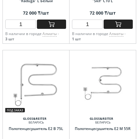
"Raduga" L Белый
"Skif" C10 L
72 000 ₸/шт
72 000 ₸/шт
В наличии в городе
Алматы
-
В наличии в городе
Алматы
-
3 шт
1 шт
ПОД ЗАКАЗ
GLOSS&REITER
GLOSS&REITER
БЕЛАРУСЬ
БЕЛАРУСЬ
Полотенцесушитель E2 B 75L
Полотенцесушитель E2 M 55R