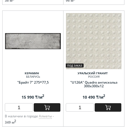
36 м
96 м
ПОД ЗАКАЗ
КЕРАМИН
УРАЛЬСКИЙ ГРАНИТ
БЕЛАРУСЬ
РОССИЯ
"Брайт 7" 275*77,5
"U126A" Quadro антискольз
300х300х12
2
2
15 990 ₸/м
10 490 ₸/м
В наличии в городе
Алматы
-
2
349 м