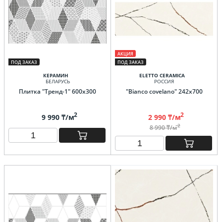
АКЦИЯ
ПОД ЗАКАЗ
ПОД ЗАКАЗ
КЕРАМИН
ELETTO CERAMICA
БЕЛАРУСЬ
РОССИЯ
Плитка "Тренд-1" 600х300
"Bianco covelano" 242х700
2
2
9 990 ₸/м
2 990 ₸/м
2
8 990 ₸/м