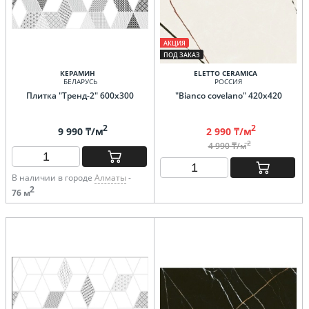
АКЦИЯ
ПОД ЗАКАЗ
КЕРАМИН
ELETTO CERAMICA
БЕЛАРУСЬ
РОССИЯ
Плитка "Тренд-2" 600х300
"Bianco covelano" 420х420
2
2
9 990 ₸/м
2 990 ₸/м
2
4 990 ₸/м
В наличии в городе
Алматы
-
2
76 м