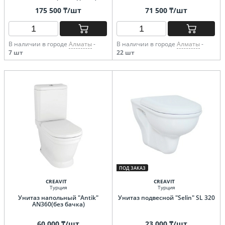
175 500 ₸/шт
71 500 ₸/шт
В наличии в городе
Алматы
-
В наличии в городе
Алматы
-
7 шт
22 шт
ПОД ЗАКАЗ
CREAVIT
CREAVIT
Турция
Турция
Унитаз напольный "Antik"
Унитаз подвесной "Selin" SL 320
AN360(без бачка)
60 000 ₸/шт
23 000 ₸/шт