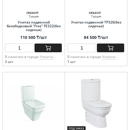
CREAVIT
CREAVIT
Турция
Турция
Унитаз подвесной
Унитаз подвесной TP326(без
безободковый "Free" FE322(без
сиденья)
сиденья)
110 500 ₸/шт
84 500 ₸/шт
В наличии в городе
Алматы
-
В наличии в городе
Алматы
-
3 шт
1 шт
ПОД ЗАКАЗ