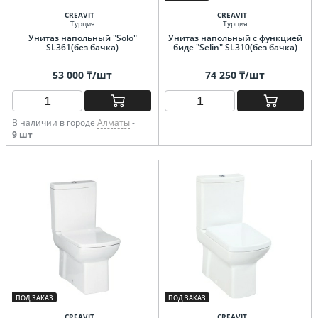
CREAVIT
CREAVIT
Турция
Турция
Унитаз напольный "Solo"
Унитаз напольный с функцией
SL361(без бачка)
биде "Selin" SL310(без бачка)
53 000 ₸/шт
74 250 ₸/шт
В наличии в городе
Алматы
-
9 шт
ПОД ЗАКАЗ
ПОД ЗАКАЗ
CREAVIT
CREAVIT