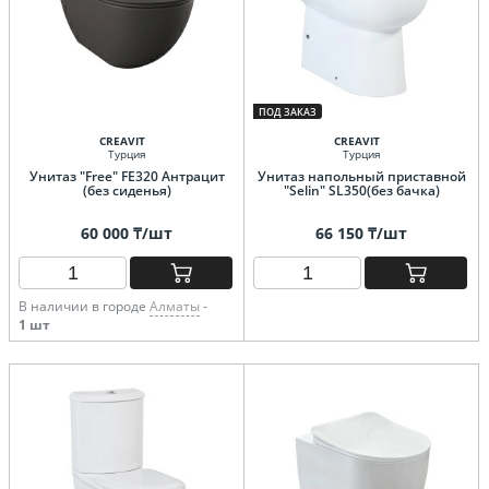
ПОД ЗАКАЗ
CREAVIT
CREAVIT
Турция
Турция
Унитаз "Free" FE320 Антрацит
Унитаз напольный приставной
(без сиденья)
"Selin" SL350(без бачка)
60 000 ₸/шт
66 150 ₸/шт
В наличии в городе
Алматы
-
1 шт