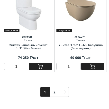
ПОД ЗАКАЗ
ПОД ЗАКАЗ
CREAVIT
CREAVIT
Турция
Турция
Унитаз напольный "Selin"
Унитаз "Free" FE320 Капучино
SL310(без бачка)
(без сиденья)
74 250 ₸/шт
60 000 ₸/шт
1
2