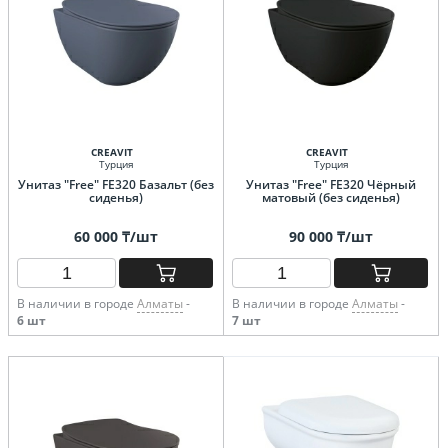
CREAVIT
CREAVIT
Турция
Турция
Унитаз "Free" FE320 Базальт (без
Унитаз "Free" FE320 Чёрный
сиденья)
матовый (без сиденья)
60 000 ₸/шт
90 000 ₸/шт
В наличии в городе
Алматы
-
В наличии в городе
Алматы
-
6 шт
7 шт