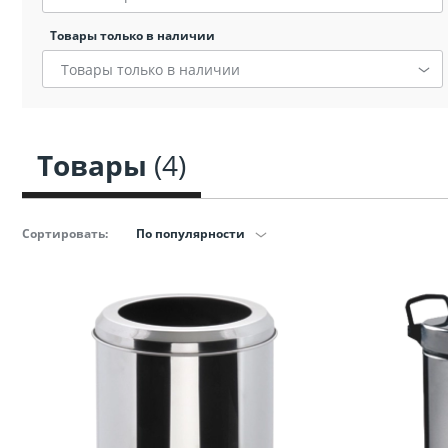
Сопут
Товары только в наличии
товар
санте
Товары только в наличии
Сопут
товар
Товары
(4)
Смеси
Сортировать:
По популярности
Сист
инста
Аксессуар
комнаты