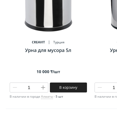
Биде
Полот
Трапы
CREAVIT
Турция
Урна для мусора 5л
Ур
10 000 ₸/шт
В корзину
В наличии в городе
Алматы
-
5 шт
В наличии в 