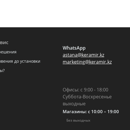
вис
WhatsApp
решения
astana@keramir.kz
овения до установки
marketing@keramir.kz
ы?
Офисы: с 9:00 - 18:00
Суббота-Воскресенье
выходные
Магазины: c 10:00 – 19:00
Без выходных