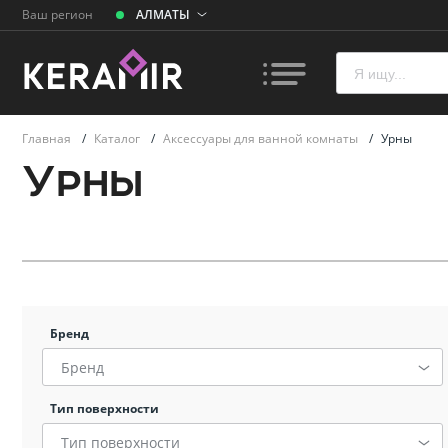
Ваш регион
АЛМАТЫ
Главная
/
Каталог
/
Аксессуары для ванной комнаты
/
Урны
Урны
Плитк
Унита
Ванн
Бренд
Бренд
Раков
умыва
Тип поверхности
Тип поверхности