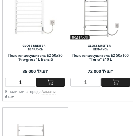
ПОД ЗАКАЗ
GLOSS&REITER
GLOSS&REITER
БЕЛАРУСЬ
БЕЛАРУСЬ
Полотенцесушитель E2 50х80
Полотенцесушитель E2 50x100
"Pro-gress" L Белый
"Terra" Е10 L
85 000 ₸/шт
72 000 ₸/шт
В наличии в городе
Алматы
-
6 шт