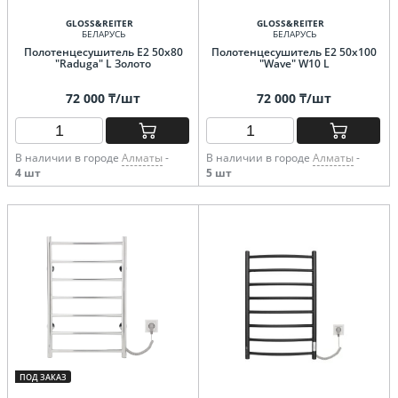
GLOSS&REITER
GLOSS&REITER
БЕЛАРУСЬ
БЕЛАРУСЬ
Полотенцесушитель E2 50х80
Полотенцесушитель E2 50x100
"Raduga" L Золото
"Wave" W10 L
72 000 ₸/шт
72 000 ₸/шт
В наличии в городе
Алматы
-
В наличии в городе
Алматы
-
4 шт
5 шт
ПОД ЗАКАЗ