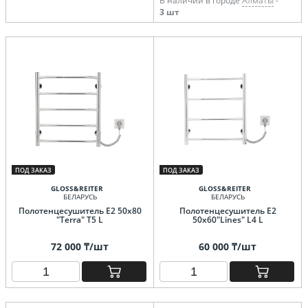
В наличии в городе
Алматы
-
3 шт
ПОД ЗАКАЗ
ПОД ЗАКАЗ
GLOSS&REITER
GLOSS&REITER
БЕЛАРУСЬ
БЕЛАРУСЬ
Полотенцесушитель E2 50x80
Полотенцесушитель E2
"Terra" T5 L
50x60"Lines" L4 L
72 000 ₸/шт
60 000 ₸/шт