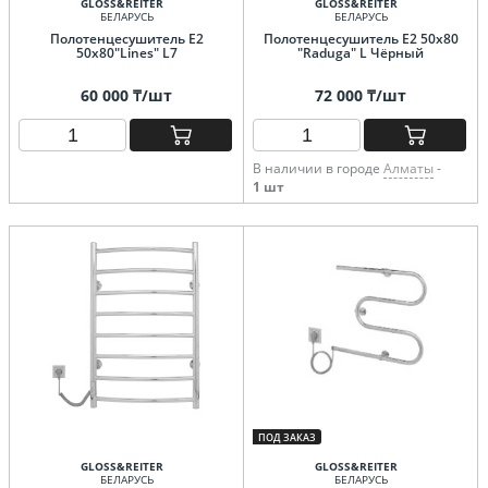
GLOSS&REITER
GLOSS&REITER
БЕЛАРУСЬ
БЕЛАРУСЬ
Полотенцесушитель E2
Полотенцесушитель E2 50х80
50x80"Lines" L7
"Raduga" L Чёрный
60 000 ₸/шт
72 000 ₸/шт
В наличии в городе
Алматы
-
1 шт
ПОД ЗАКАЗ
GLOSS&REITER
GLOSS&REITER
БЕЛАРУСЬ
БЕЛАРУСЬ