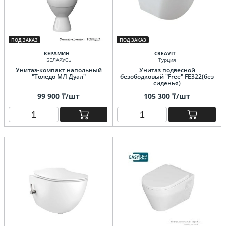
ПОД ЗАКАЗ
ПОД ЗАКАЗ
КЕРАМИН
CREAVIT
БЕЛАРУСЬ
Турция
Унитаз-компакт напольный
Унитаз подвесной
"Толедо МЛ Дуал"
безободковый "Free" FE322(без
сиденья)
99 900 ₸/шт
105 300 ₸/шт