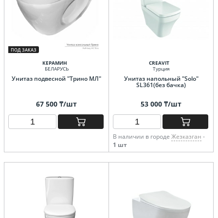
ПОД ЗАКАЗ
КЕРАМИН
CREAVIT
БЕЛАРУСЬ
Турция
Унитаз подвесной "Трино МЛ"
Унитаз напольный "Solo"
SL361(без бачка)
67 500 ₸/шт
53 000 ₸/шт
В наличии в городе
Жезказган
-
1 шт