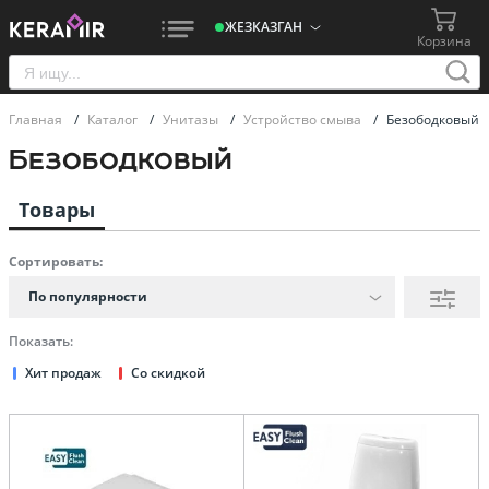
ЖЕЗКАЗГАН
Корзина
Главная
/
Каталог
/
Унитазы
/
Устройство смыва
/
Безободковый
Безободковый
Товары
Сортировать:
По популярности
Показать:
Хит продаж
Со скидкой