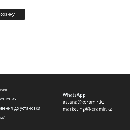
корзину
вис
WhatsApp
решения
astana@keramir.kz
овения до установки
marketing@keramir.kz
ы?