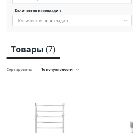
Сопут
Количество перекладин
товар
санте
Количество перекладин
Сопут
товар
Товары
(7)
Смеси
Сортировать:
По популярности
Сист
инста
Аксессуар
комнаты