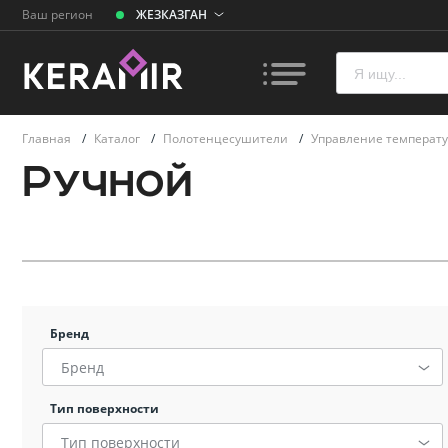
Ваш регион
ЖЕЗКАЗГАН
Главная
/
Каталог
/
Полотенцесушители
/
Управление температ
Ручной
Плитк
Унита
Ванн
Бренд
Бренд
Раков
умыва
Тип поверхности
Тип поверхности