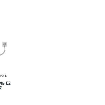
РУСЬ
ль E2
7