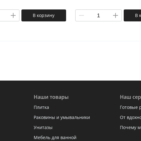
В корзину
В 
Наши товары
Наш сер
Плитка
Готовые 
Раковины и умывальники
От вдохн
Унитазы
Почему м
Мебель для ванной