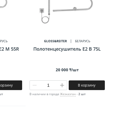
РУСЬ
GLOSS&REITER
БЕЛАРУСЬ
E2 M 55R
Полотенцесушитель E2 B 75L
20 000 ₸/шт
корзину
В корзину
шт
В наличии в городе
Жезказган
-
2 шт