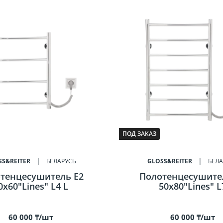
ПОД ЗАКАЗ
SS&REITER
БЕЛАРУСЬ
GLOSS&REITER
БЕЛА
тенцесушитель E2
Полотенцесушите
0x60"Lines" L4 L
50x80"Lines" L
60 000 ₸/шт
60 000 ₸/шт