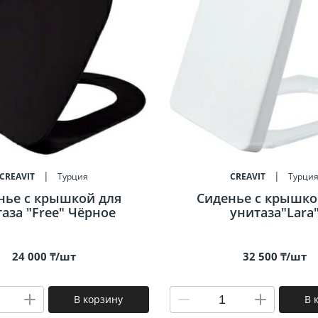
CREAVIT
Турция
CREAVIT
Турци
нье c крышкой для
Сиденье c крышко
аза "Free" Чёрное
унитаза"Lara
24 000 ₸/шт
32 500 ₸/шт
В корзину
В 