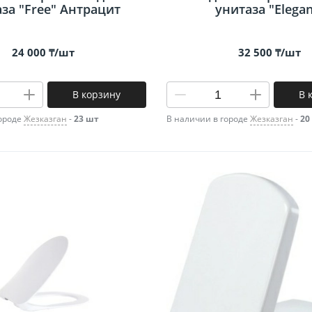
за "Free" Антрацит
унитаза "Elegan
24 000 ₸/шт
32 500 ₸/шт
В корзину
В 
городе
Жезказган
-
23 шт
В наличии в городе
Жезказган
-
20