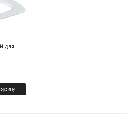
я
й для
"
корзину