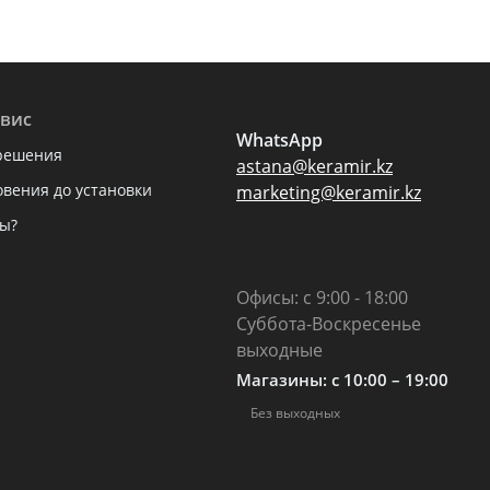
вис
WhatsApp
решения
astana@keramir.kz
овения до установки
marketing@keramir.kz
ы?
Офисы: с 9:00 - 18:00
Суббота-Воскресенье
выходные
Магазины: c 10:00 – 19:00
Без выходных