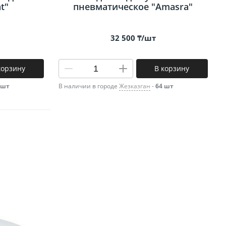
t"
пневматическое "Amasra"
32 500 ₸/шт
корзину
В корзину
 шт
В наличии в городе
Жезказган
-
64 шт