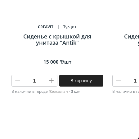
Биде
Полот
CREAVIT
Турция
Сиденье c крышкой для
Сиде
Трапы
унитаза "Antik"
15 000 ₸/шт
В корзину
В наличии в городе
Жезказган
-
3 шт
В наличии в 