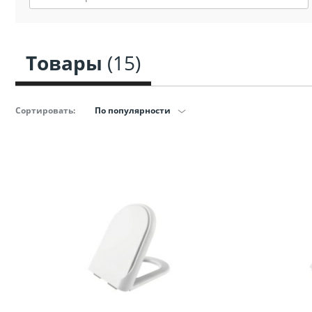
Сопут
товар
санте
Товары
(15)
Сопут
товар
Сортировать:
По популярности
Смеси
Сист
инста
Аксессуар
комнаты