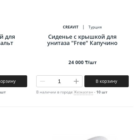
я
CREAVIT
Турция
й для
Сиденье c крышкой для
зальт
унитаза "Free" Капучино
24 000 ₸/шт
корзину
В корзину
 шт
В наличии в городе
Жезказган
-
10 шт