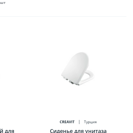
 шт
я
CREAVIT
Турция
й для
Сиденье для унитаза