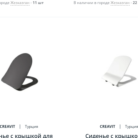
городе
Жезказган
-
11 шт
В наличии в городе
Жезказган
-
22
CREAVIT
Турция
CREAVIT
Турци
нье c крышкой для
Сиденье c крышко