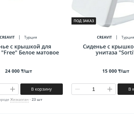
ПОД ЗАКАЗ
CREAVIT
Турция
CREAVIT
Турци
нье c крышкой для
Сиденье c крышко
 "Free" Белое матовое
унитаза "Sorti
24 000 ₸/шт
15 000 ₸/шт
В корзину
В 
городе
Жезказган
-
23 шт