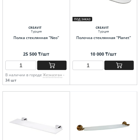
ПОД ЗАКАЗ
CREAVIT
CREAVIT
Турция
Турция
Полка стеклянная "Neo"
Полочка стеклянная "Planet"
25 500 ₸/шт
10 000 ₸/шт
В наличии в городе
Жезказган
-
34 шт