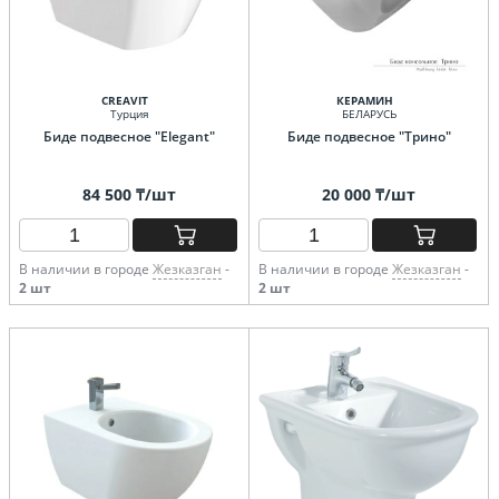
CREAVIT
КЕРАМИН
Турция
БЕЛАРУСЬ
Биде подвесное "Elegant"
Биде подвесное "Трино"
84 500 ₸/шт
20 000 ₸/шт
В наличии в городе
Жезказган
-
В наличии в городе
Жезказган
-
2 шт
2 шт