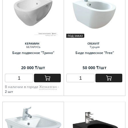
ПОД ЗАКАЗ
КЕРАМИН
CREAVIT
БЕЛАРУСЬ
Турция
Биде подвесное "Трино"
Биде подвесное "Free"
20 000 ₸/шт
50 000 ₸/шт
В наличии в городе
Жезказган
-
2 шт