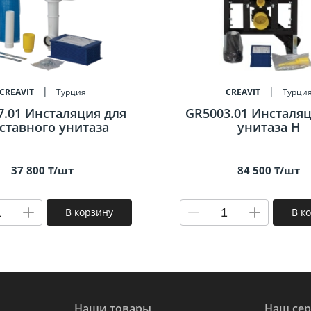
CREAVIT
Турция
CREAVIT
Турци
7.01 Инсталяция для
GR5003.01 Инсталяц
ставного унитаза
унитаза Н
37 800 ₸/шт
84 500 ₸/шт
В корзину
В к
Наши товары
Наш сер