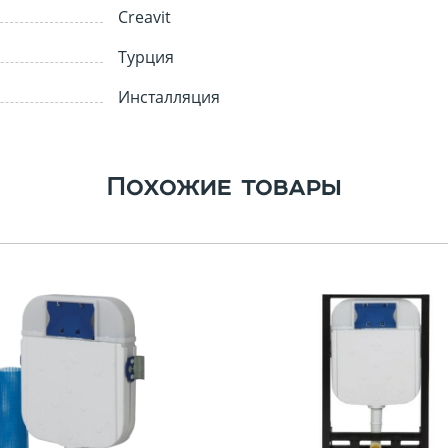
Профили для плитки
Creavit
900х300
500x500
Турция
енцесушители
750x250
500х200
Инсталляция
700х250
400х400
600х300
400x275
600х200
300х300
Похожие товары
300x75
80x400
315х630
По назначению
Напольная
Настенная