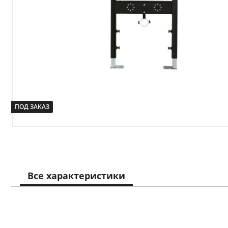
Сопут
товар
санте
Сопут
товар
ПОД ЗАКАЗ
Смеси
Сист
инста
Все характеристики
Аксессуар
комнаты