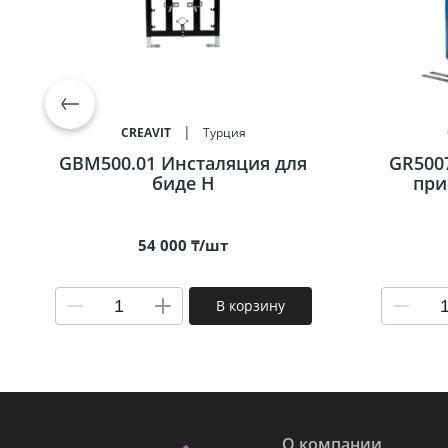
CREAVIT
Турция
GBM500.01 Инсталяция для
GR500
биде Н
при
54 000 ₸/шт
В корзину
О компании