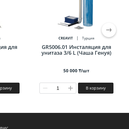
я
CREAVIT
Турция
ия для
GR5006.01 Инсталяция для
унитаза 3/6 L (Чаша Генуя)
50 000 ₸/шт
орзину
В корзину
вис