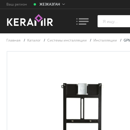
Ваш регион
ЖЕЗКАЗГАН
Главная
/
Каталог
/
Системы инсталляции
/
Инсталляции
/
GPM
Плитк
Унита
Ванн
Раков
умыва