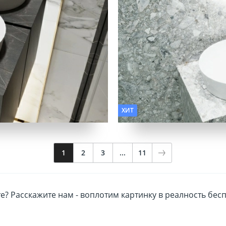
Фактура:
Моноколор, Камен
ХИТ
1
2
3
...
11
? Расскажите нам - воплотим картинку в реалность бесп