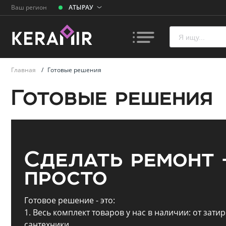
Ваш регион
АТЫРАУ
Главная
/
Готовые решения
Готовые решения
Плитк
Унита
Сделать ремонт 
Ванн
просто
Раков
Готовое решение - это:
умыва
1. Весь комплект товаров у нас в наличии: от затир
сантехники