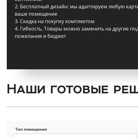
Сопут
2. Бесплатный дизайн: мы адаптируем любую карт
товар
ваше помещение
санте
3. Скидка на покупку комплектом
4. Гибкость. Товары можно заменить на другие по
пожелания и бюджет
Сопут
товар
Смеси
Наши готовые ре
Сист
инста
Аксессуар
комнаты
Тип помещения