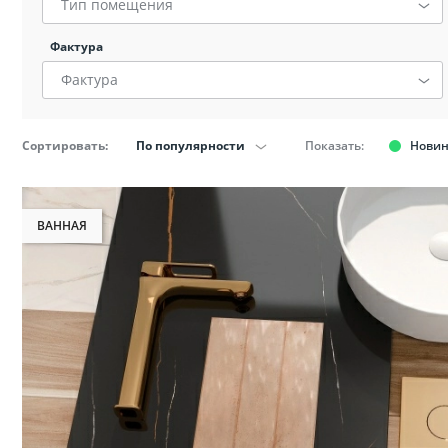
Биде
Тип помещения
Фактура
Полот
Фактура
Трапы
Сортировать:
По популярности
Показать:
Нови
ВАННАЯ
Фактура:
Мрамор, Дерево