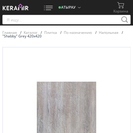
АТЫРАУ
Корзина
Главная
/
Каталог
/
Плитка
/
По назначению
/
Напольная
/
"Shabby" Grey 420х420