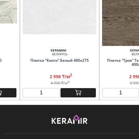
КЕРАМИН
КЕРА
БЕЛАРУСЬ
БЕЛА
0
Плитка "Киото" Белый 400х275
Плитка "Троя" Т
400
2
2 990 ₸/м
2 99
2
4 990 ₸/м
6 99