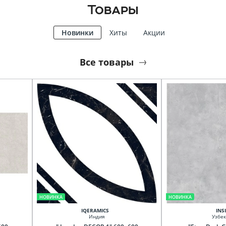
Товары
Новинки
Хиты
Акции
Все товары
НОВИНКА
НОВИНКА
IQERAMICS
INS
Индия
Узбек