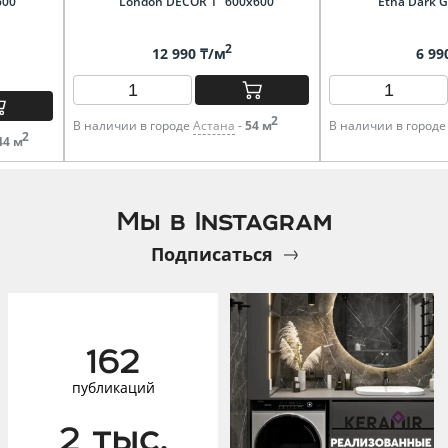
600
" London DECOR 1" 600х600
"Etna Dark G
2
12 990 ₸/м
6 99
2
В наличии в городе
Астана
-
54 м
В наличии в город
2
44 м
Мы в Instagram
Подписаться
162
публикаций
2 тыс.