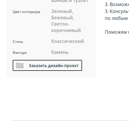
Биде
ванная и туалет
3. Возмож
Зеленый,
3. Консуль
Цвет интерьера
Бежевый,
Полот
по любым 
Светло-
коричневый
Поможем п
Трапы
Классический
Стиль
Камень
Фактура
Заказать дизайн-проект