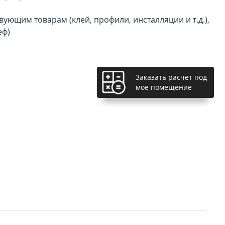
ующим товарам (клей, профили, инсталляции и т.д.),
еф)
Заказать расчет под
мое помещение