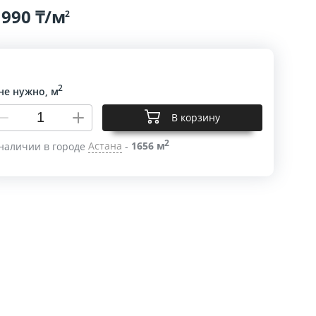
 990 ₸/м
2
2
не нужно, м
В корзину
2
наличии в городе
Астана
-
1656 м