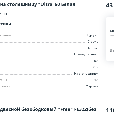
43
на столешницу "Ultra"60 Белая
рция
стики
М
ождения
Турция
Creavit
Белый
В 
Прямоугольная
60
8.8
На столешницу
стены
40
товления
Фарфор
11
двесной безободковый "Free" FE322(без