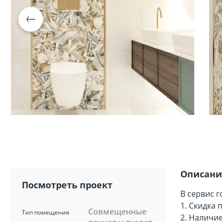
Сопут
товар
санте
Сопут
товар
Смеси
Сист
инста
Описани
Аксессуар
Посмотреть проект
комнаты
В сервис 
1. Скидка
Совмещенные
Тип помещения
2. Наличи