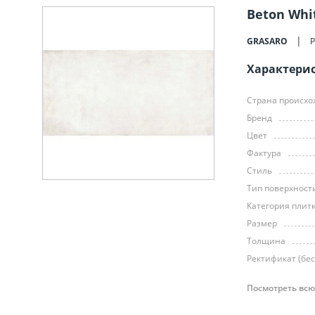
Beton Whi
GRASARO
Характери
Страна происх
Бренд
Цвет
Фактура
Стиль
Тип поверхност
Категория плит
Размер
Толщина
Ректификат (бе
Посмотреть всю