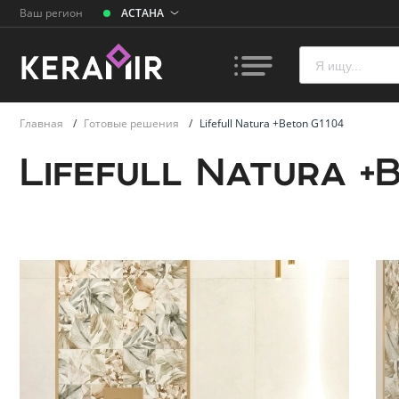
Ваш регион
АСТАНА
Главная
/
Готовые решения
/
Lifefull Natura +Beton G1104
Lifefull Natura +
Плитк
Унита
Ванн
Раков
умыва