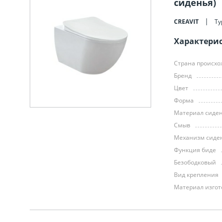
сиденья)
CREAVIT
Ту
Характери
Страна происх
Бренд
Цвет
Форма
Материал сиде
Смыв
Механизм сиде
Функция биде
Безободковый
Вид крепления
Материал изго