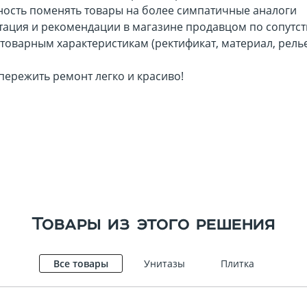
Профили для плитки
ность поменять товары на более симпатичные аналоги
900х300
500x500
тация и рекомендации в магазине продавцом по сопутств
енцесушители
товарным характеристикам (ректификат, материал, рель
750x250
500х200
700х250
400х400
ережить ремонт легко и красиво!
600х300
400x275
600х200
300х300
300x75
80x400
315х630
Товары из этого решения
По назначению
Напольная
Все товары
Унитазы
Плитка
Настенная