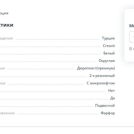
рция
стики
М
ождения
Турция
Creavit
В 
Белый
Округлая
нья
Дюропласт(премиум)
2-х режимный
нья
С микролифтом
Нет
Да
Подвесной
товления
Фарфор