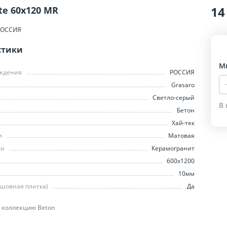
14
te 60x120 MR
РОССИЯ
стики
М
ождения
РОССИЯ
Grasaro
Светло-серый
В 
Бетон
Хай-тек
и
Матовая
ки
Керамогранит
600х1200
10мм
сшовная плитка)
Да
 коллекцию Beton