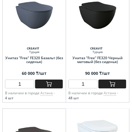
CREAVIT
CREAVIT
Турция
Турция
Унитаз "Free" FE320 Базальт (без
Унитаз "Free" FE320 Чёрный
сиденья)
матовый (без сиденья)
60 000 ₸/шт
90 000 ₸/шт
В наличии в городе
Астана
-
В наличии в городе
Астана
-
4 шт
48 шт