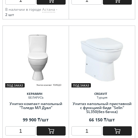
В наличии в городе
Астана
-
2 шт
ПОД ЗАКАЗ
ПОД ЗАКАЗ
КЕРАМИН
CREAVIT
БЕЛАРУСЬ
Турция
Унитаз-компакт напольный
Унитаз напольный приставной
"Толедо МЛ Дуал"
с функцией биде "Selin"
SL350(без бачка)
99 900 ₸/шт
66 150 ₸/шт