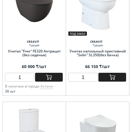
ПОД ЗАКАЗ
CREAVIT
CREAVIT
Турция
Турция
Унитаз "Free" FE320 Антрацит
Унитаз напольный приставной
(без сиденья)
"Selin" SL350(без бачка)
60 000 ₸/шт
66 150 ₸/шт
В наличии в городе
Астана
-
26 шт