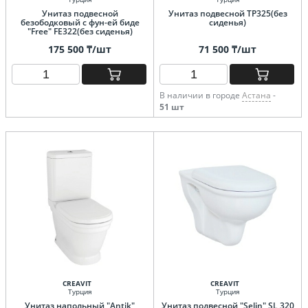
Унитаз подвесной
Унитаз подвесной TP325(без
безободковый с фун-ей биде
сиденья)
"Free" FE322(без сиденья)
175 500 ₸/шт
71 500 ₸/шт
В наличии в городе
Астана
-
51 шт
CREAVIT
CREAVIT
Турция
Турция
Унитаз напольный "Antik"
Унитаз подвесной "Selin" SL 320