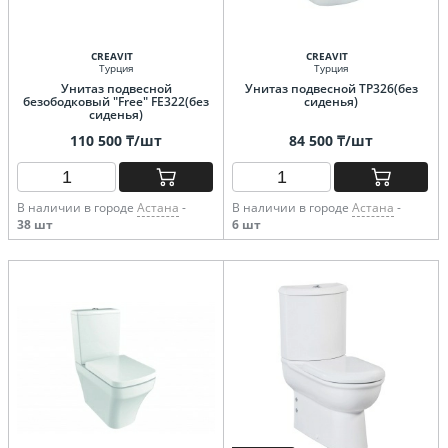
CREAVIT
CREAVIT
Турция
Турция
Унитаз подвесной
Унитаз подвесной TP326(без
безободковый "Free" FE322(без
сиденья)
сиденья)
110 500 ₸/шт
84 500 ₸/шт
В наличии в городе
Астана
-
В наличии в городе
Астана
-
38 шт
6 шт