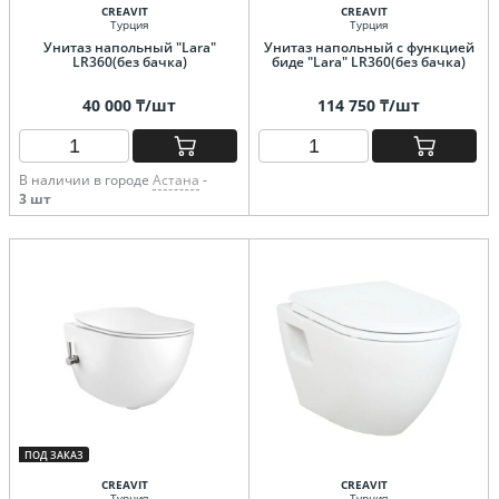
CREAVIT
CREAVIT
Турция
Турция
Унитаз напольный "Lara"
Унитаз напольный с функцией
LR360(без бачка)
биде "Lara" LR360(без бачка)
40 000 ₸/шт
114 750 ₸/шт
В наличии в городе
Астана
-
3 шт
ПОД ЗАКАЗ
CREAVIT
CREAVIT
Турция
Турция