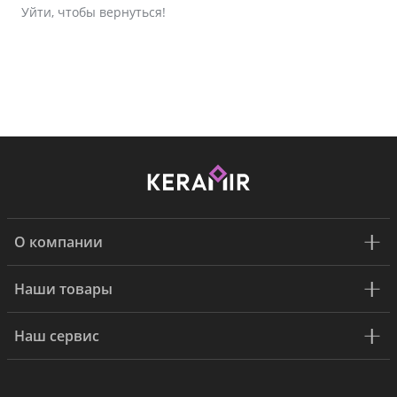
Уйти, чтобы вернуться!
Н
ф
р
О компании
Наши товары
Наш сервис