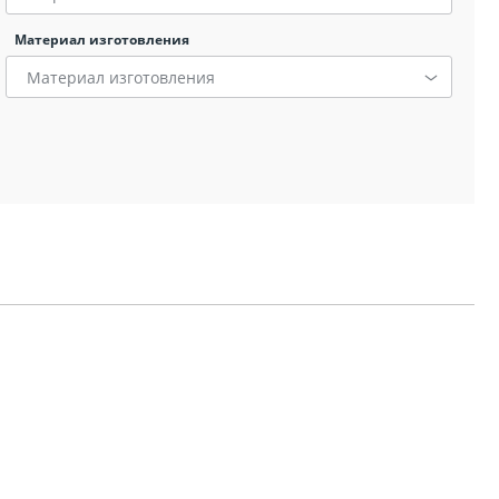
Материал изготовления
Материал изготовления
я
ов
кой
ы