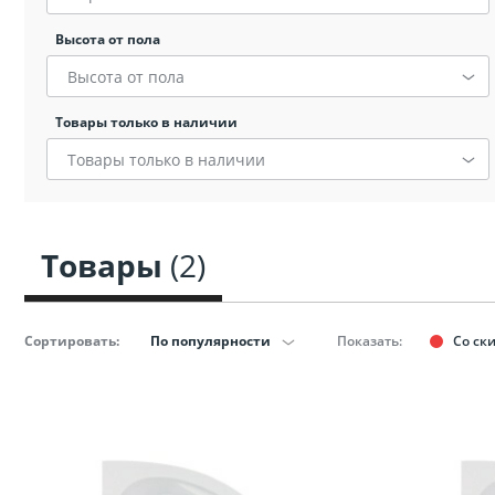
Сопут
Высота от пола
товар
санте
Высота от пола
Товары только в наличии
Сопут
Товары только в наличии
товар
Смеси
Товары
(2)
Сист
инста
Сортировать:
По популярности
Показать:
Со ск
Аксессуар
комнаты