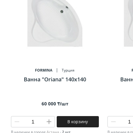
Биде
Полот
Трапы
FORMINA
Турция
Ванна "Oriana" 140x140
Ванн
60 000 ₸/шт
В корзину
В наличии в городе
Астана
-
2 шт
В наличии в 