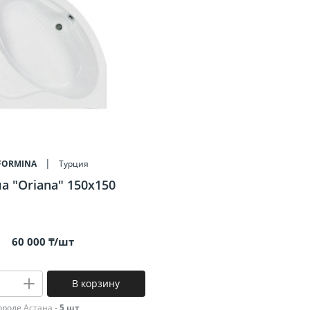
Профили для плитки
900х300
500x500
енцесушители
750x250
500х200
700х250
400х400
600х300
400x275
600х200
300х300
300x75
FORMINA
Турция
80x400
а "Oriana" 150x150
315х630
По назначению
60 000 ₸/шт
Напольная
Настенная
В корзину
городе
Астана
-
5 шт