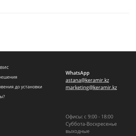
вис
WhatsApp
решения
astana@keramir.kz
овения до установки
marketing@keramir.kz
ы?
Офисы: с 9:00 - 18:00
Суббота-Воскресенье
выходные