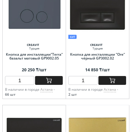
ХИТ
CREAVIT
CREAVIT
Турция
Турция
Кнопка для инсталляции"Terra"
Кнопка для инсталляции "Ore"
базальт матовый GP9002.05
чёрный GP3002.02
20 250 ₸/шт
14 850 ₸/шт
В наличии в городе
Астана
-
В наличии в городе
Астана
-
66 шт
2 шт