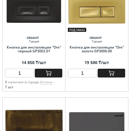
ПОД ЗАКАЗ
CREAVIT
CREAVIT
Турция
Турция
Кнопка для инсталляции "Ore"
Кнопка для инсталляции "Ore"
чёрный GP3002.01
золото GP3006.00
14 850 ₸/шт
19 500 ₸/шт
В наличии в городе
Астана
-
7 шт