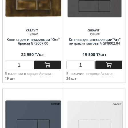
CREAVIT
CREAVIT
Турция
Турция
Кнопка для инсталляции "Ore"
Кнопка для инсталляции"Arc"
бронза GP3007.00
антрацит матовый GP8002.04
22 950 ₸/шт
19 500 ₸/шт
В наличии в городе
Астана
-
В наличии в городе
Астана
-
19 шт
24 шт