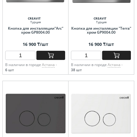
CREAVIT
CREAVIT
Турция
Турция
Кнопка для инсталляции"Arc"
Кнопка для инсталляции "Terra"
хром GP8004.00
хром GP9004.00
16 900 ₸/шт
16 900 ₸/шт
В наличии в городе
Астана
-
В наличии в городе
Астана
-
6 шт
38 шт