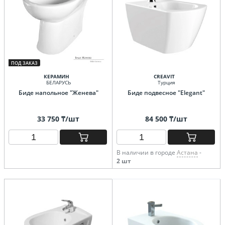
ПОД ЗАКАЗ
КЕРАМИН
CREAVIT
БЕЛАРУСЬ
Турция
Биде напольное "Женева"
Биде подвесное "Elegant"
33 750 ₸/шт
84 500 ₸/шт
В наличии в городе
Астана
-
2 шт