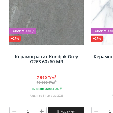
ТОВАР МЕСЯЦА
ТОВАР МЕСЯ
−27%
−27%
Керамогранит Kondjak Grey
Керамог
G263 60х60 MR
2
7 990 ₸/м
2
10 990 ₸/м
Вы экономите 3 000 ₸
Акция до 31 августа 2026
В корзину