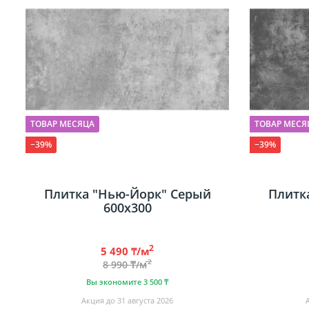
Сопут
товар
санте
Сопут
товар
ТОВАР МЕСЯЦА
ТОВАР МЕСЯ
−39%
−39%
Смеси
Сист
Плитка "Нью-Йорк" Серый
Плитк
инста
600х300
Аксессуар
2
5 490 ₸/м
2
комнаты
8 990 ₸/м
Вы экономите 3 500 ₸
Акция до 31 августа 2026