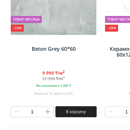
ТОВАР МЕСЯЦА
ТОВАР МЕСЯ
−23%
−29%
Beton Grey 60*60
Керамог
60х1
2
9 990 ₸/м
2
12 990 ₸/м
Вы экономите 3 000 ₸
Акция до 31 августа 2026
В корзину