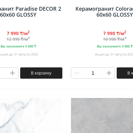
анит Paradise DECOR 2
Керамогранит Colora
60х60 GLOSSY
60х60 GLOSSY
2
2
7 990 ₸/м
7 990 ₸/м
2
2
12 990 ₸/м
10 990 ₸/м
Вы экономите 5 000 ₸
Вы экономите 3 000 ₸
Акция до 31 августа 2026
Акция до 31 августа 202
В корзину
В 