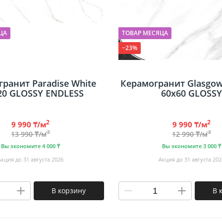
ЦА
ТОВАР МЕСЯЦА
−23%
ранит Paradise White
Керамогранит Glasgo
20 GLOSSY ENDLESS
60х60 GLOSSY
2
2
9 990 ₸/м
9 990 ₸/м
2
2
13 990 ₸/м
12 990 ₸/м
Вы экономите 4 000 ₸
Вы экономите 3 000 ₸
Акция до 31 августа 2026
Акция до 31 августа 202
В корзину
В 