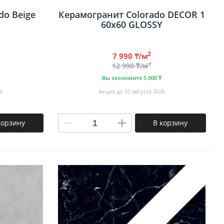
do Beige
Керамогранит Colorado DECOR 1
60х60 GLOSSY
2
7 990 ₸/м
2
12 990 ₸/м
Вы экономите 5 000 ₸
6
Акция до 31 августа 2026
корзину
В корзину