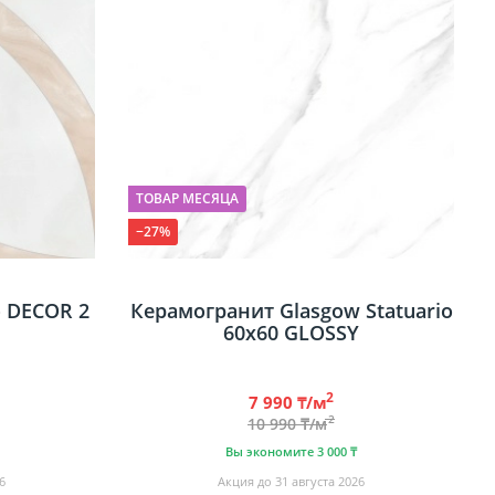
я
ТОВАР МЕСЯЦА
−27%
ов
кой
 DECOR 2
Керамогранит Glasgow Statuario
60х60 GLOSSY
ы
2
7 990 ₸/м
2
10 990 ₸/м
Вы экономите 3 000 ₸
6
Акция до 31 августа 2026