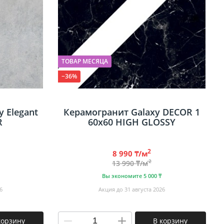
ТОВАР МЕСЯЦА
−36%
 Elegant
Керамогранит Galaxy DECOR 1
R
60х60 HIGH GLOSSY
2
8 990 ₸/м
2
13 990 ₸/м
Вы экономите 5 000 ₸
6
Акция до 31 августа 2026
корзину
В корзину