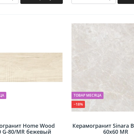
ЦА
ТОВАР МЕСЯЦА
−18%
огранит Home Wood
Керамогранит Sinara B
0 G-80/MR бежевый
60х60 MR