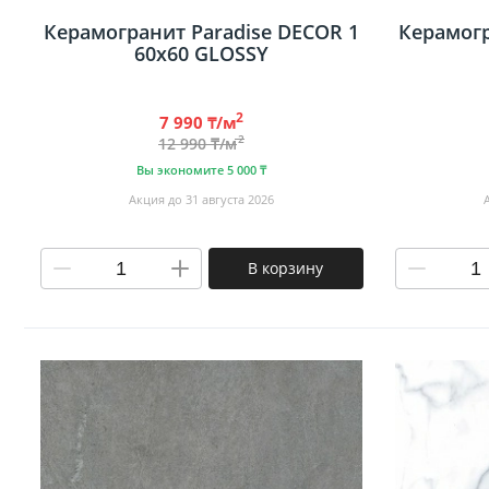
Керамогранит Paradise DECOR 1
Керамогр
60х60 GLOSSY
2
7 990 ₸/м
2
12 990 ₸/м
Вы экономите 5 000 ₸
Акция до 31 августа 2026
В корзину