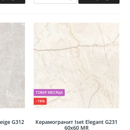
ТОВАР МЕСЯЦА
−18%
eige G312
Керамогранит Iset Elegant G231
60х60 MR