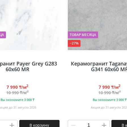
ЦА
ТОВАР МЕСЯЦА
−27%
ранит Payer Grey G283
Керамогранит Taganay
60х60 MR
G341 60х60 M
2
2
7 990 ₸/м
7 990 ₸/м
2
2
10 990 ₸/м
10 990 ₸/м
Вы экономите 3 000 ₸
Вы экономите 3 000 ₸
Акция до 31 августа 2026
Акция до 31 августа 202
В корзину
В 