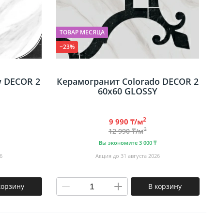
ТОВАР МЕСЯЦА
−23%
w DECOR 2
Керамогранит Colorado DECOR 2
60х60 GLOSSY
2
9 990 ₸/м
2
12 990 ₸/м
Вы экономите 3 000 ₸
6
Акция до 31 августа 2026
корзину
В корзину