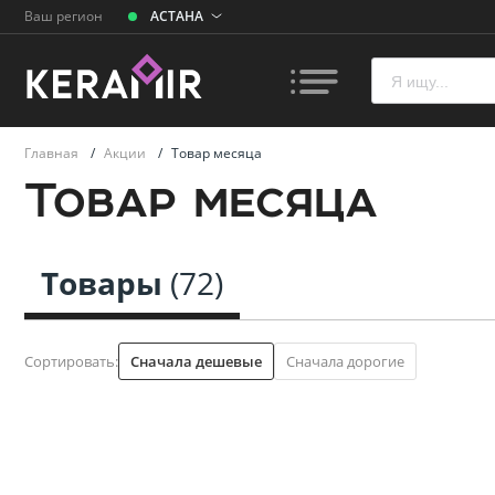
Ваш регион
АСТАНА
Главная
/
Акции
/
Товар месяца
Товар месяца
Плитк
Товары
(72)
Унита
Ванн
Сортировать:
Сначала дешевые
Сначала дорогие
Раков
умыва