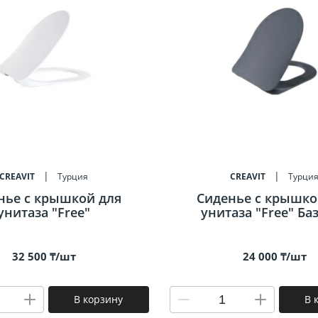
CREAVIT
Турция
CREAVIT
Турци
нье c крышкой для
Сиденье c крышко
унитаза "Free"
унитаза "Free" Ба
32 500 ₸/шт
24 000 ₸/шт
В корзину
В 