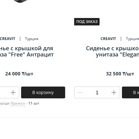
ПОД ЗАКАЗ
CREAVIT
Турция
CREAVIT
Турци
нье c крышкой для
Сиденье c крышко
за "Free" Антрацит
унитаза "Elegan
24 000 ₸/шт
32 500 ₸/шт
В корзину
В 
городе
Уральск
-
11 шт