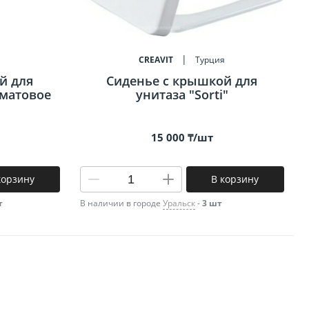
я
CREAVIT
Турция
й для
Сиденье c крышкой для
 матовое
унитаза "Sorti"
15 000 ₸/шт
корзину
В корзину
т
В наличии в городе
Уральск
-
3 шт