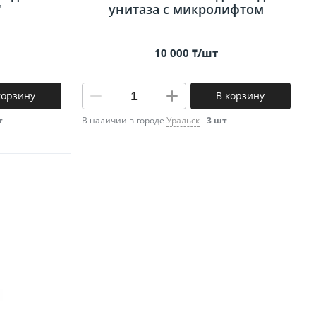
"
унитаза с микролифтом
10 000 ₸/шт
корзину
В корзину
т
В наличии в городе
Уральск
-
3 шт