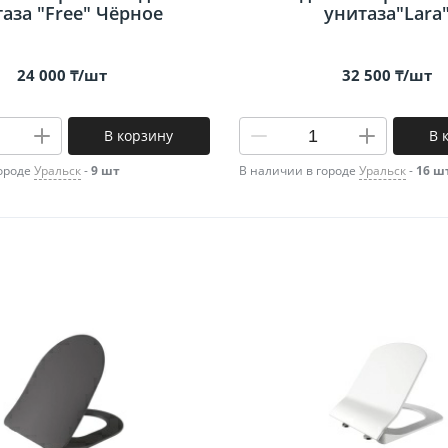
аза "Free" Чёрное
унитаза"Lara
24 000 ₸/шт
32 500 ₸/шт
В корзину
В 
городе
Уральск
-
9 шт
В наличии в городе
Уральск
-
16 ш