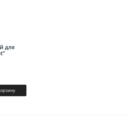
я
й для
t"
корзину