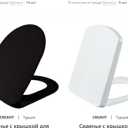
городе
Уральск
-
14 шт
В наличии в городе
Уральск
-
5 шт
CREAVIT
Турция
CREAVIT
Турци
нье c крышкой для
Сиденье c крышко