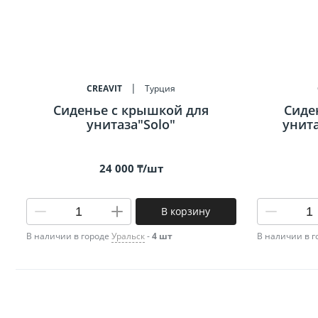
CREAVIT
Турция
Сиденье c крышкой для
Сиде
унитаза"Solo"
унита
24 000 ₸/шт
В корзину
В наличии в городе
Уральск
-
4 шт
В наличии в 