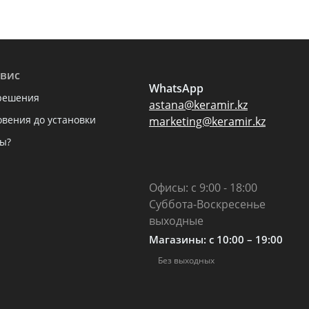
вис
WhatsApp
решения
astana@keramir.kz
овения до установки
marketing@keramir.kz
ы?
Офисы: с 9:00 - 18:00
Суббота-Воскресенье
выходные
Магазины: c 10:00 – 19:00
Без выходных