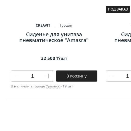
Биде
ПОД ЗАКАЗ
Полот
CREAVIT
Турция
Сиденье для унитаза
Сид
Трапы
пневматическое "Amasra"
пневм
32 500 ₸/шт
В корзину
В наличии в городе
Уральск
-
19 шт