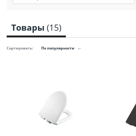
Сопут
товар
санте
Товары
(15)
Сопут
товар
Сортировать:
По популярности
Смеси
Сист
инста
Аксессуар
комнаты