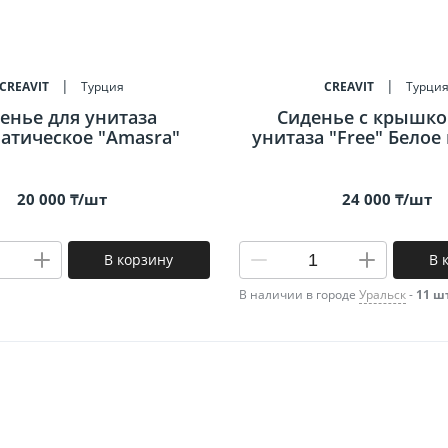
Профили для плитки
900х300
500x500
енцесушители
750x250
500х200
CREAVIT
Турция
CREAVIT
Турци
700х250
400х400
енье для унитаза
Сиденье c крышко
атическое "Amasra"
унитаза "Free" Белое
600х300
400x275
600х200
300х300
20 000 ₸/шт
24 000 ₸/шт
300x75
80x400
В корзину
В 
315х630
В наличии в городе
Уральск
-
11 ш
По назначению
Напольная
Настенная