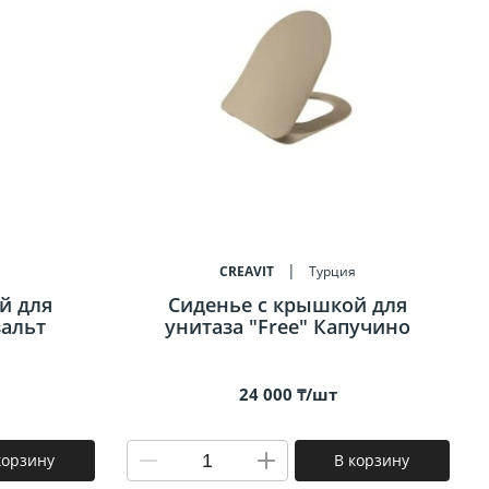
я
CREAVIT
Турция
й для
Сиденье c крышкой для
зальт
унитаза "Free" Капучино
24 000 ₸/шт
корзину
В корзину