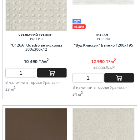
ХИТ
АКЦИЯ
УРАЛЬСКИЙ ГРАНИТ
IDALGO
РОССИЯ
РОССИЯ
"U126A" Quadro антискольз
"Вуд Классик" Бьянко 1200х195
300х300х12
2
2
10 490 ₸/м
12 990 ₸/м
2
15 990 ₸/м
В наличии в городе
Уральск
-
В наличии в городе
Уральск
-
2
33 м
2
34 м