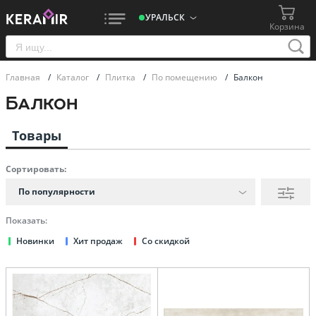
УРАЛЬСК
Корзина
Главная
/
Каталог
/
Плитка
/
По помещению
/
Балкон
Балкон
Товары
Сортировать:
По популярности
Показать:
Новинки
Хит продаж
Со скидкой