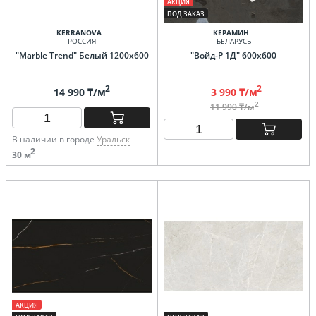
АКЦИЯ
ПОД ЗАКАЗ
KERRANOVA
КЕРАМИН
РОССИЯ
БЕЛАРУСЬ
"Marble Trend" Белый 1200х600
"Войд-Р 1Д" 600х600
2
2
14 990 ₸/м
3 990 ₸/м
2
11 990 ₸/м
В наличии в городе
Уральск
-
2
30 м
АКЦИЯ