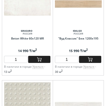
GRASARO
IDALGO
РОССИЯ
РОССИЯ
Beton White 60x120 MR
"Вуд Классик" Беж 1200х195
2
2
14 990 ₸/м
15 990 ₸/м
В наличии в городе
Уральск
-
В наличии в городе
Уральск
-
2
2
13 м
30 м