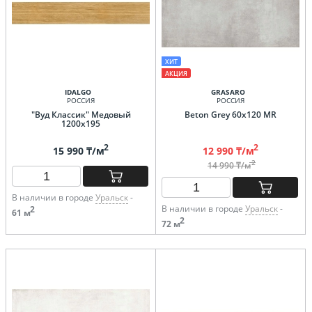
ХИТ
АКЦИЯ
IDALGO
GRASARO
РОССИЯ
РОССИЯ
"Вуд Классик" Медовый
Beton Grey 60х120 MR
1200х195
2
2
15 990 ₸/м
12 990 ₸/м
2
14 990 ₸/м
В наличии в городе
Уральск
-
В наличии в городе
Уральск
-
2
61 м
2
72 м