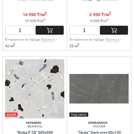
2
2
14 990 ₸/м
5 990 ₸/м
2
2
17 990 ₸/м
9 990 ₸/м
В наличии в городе
Уральск
-
В наличии в городе
Уральск
-
2
2
42 м
25 м
АКЦИЯ
ПОД ЗАКАЗ
КЕРАМИН
KERRANOVA
БЕЛАРУСЬ
РОССИЯ
"Войд-Р 7Д" 600х600
"Skala" Dark grey 60х120