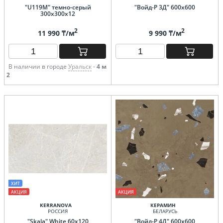
"U119M" темно-серый
"Войд-Р 3Д" 600х600
300х300х12
2
2
11 990 ₸/м
9 990 ₸/м
В наличии в городе
Уральск
-
4 м
2
ХИТ
АКЦИЯ
АКЦИЯ
KERRANOVA
КЕРАМИН
РОССИЯ
БЕЛАРУСЬ
"Skala" White 60х120
"Войд-Р 4Д" 600х600