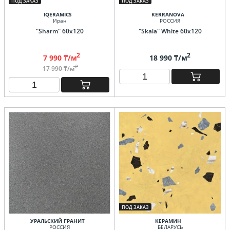
ПОД ЗАКАЗ
ПОД ЗАКАЗ
IQERAMICS
KERRANOVA
Иран
РОССИЯ
"Sharm" 60x120
"Skala" White 60х120
2
2
7 990 ₸/м
18 990 ₸/м
2
17 990 ₸/м
ПОД ЗАКАЗ
УРАЛЬСКИЙ ГРАНИТ
КЕРАМИН
РОССИЯ
БЕЛАРУСЬ