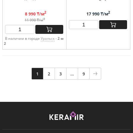
2
2
8 990 ₸/м
17 990 ₸/м
2
11 990 ₸/м
В наличии в городе
Уральск
-
2 м
2
1
2
3
...
9