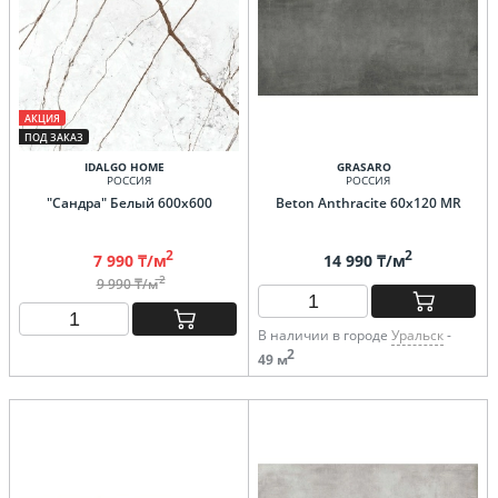
АКЦИЯ
ПОД ЗАКАЗ
IDALGO HOME
GRASARO
РОССИЯ
РОССИЯ
"Сандра" Белый 600х600
Beton Anthracite 60х120 MR
2
2
7 990 ₸/м
14 990 ₸/м
2
9 990 ₸/м
В наличии в городе
Уральск
-
2
49 м