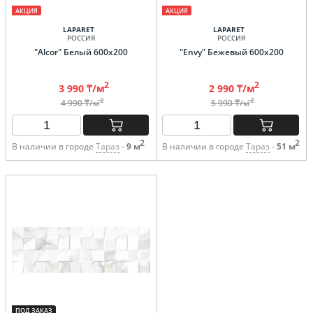
АКЦИЯ
АКЦИЯ
LAPARET
LAPARET
РОССИЯ
РОССИЯ
"Alcor" Белый 600х200
"Envy" Бежевый 600х200
2
2
3 990 ₸/м
2 990 ₸/м
2
2
4 990 ₸/м
5 990 ₸/м
2
2
В наличии в городе
Тараз
-
9 м
В наличии в городе
Тараз
-
51 м
ПОД ЗАКАЗ