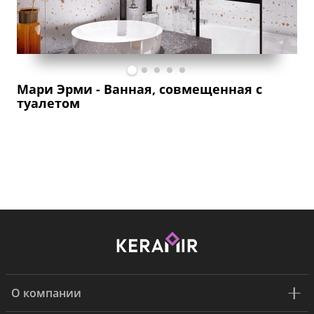
Мари Эрми - Ванная, совмещенная с
туалетом
М
О компании