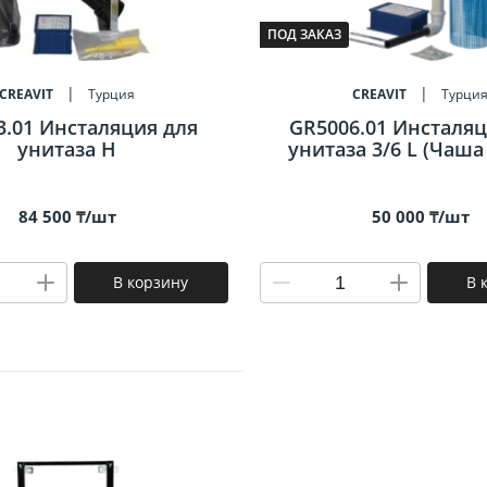
Профили для плитки
ПОД ЗАКАЗ
900х300
500x500
енцесушители
750x250
500х200
CREAVIT
Турция
CREAVIT
Турци
700х250
400х400
3.01 Инсталяция для
GR5006.01 Инсталяц
унитаза Н
унитаза 3/6 L (Чаша
600х300
400x275
600х200
300х300
84 500 ₸/шт
50 000 ₸/шт
300x75
80x400
В корзину
В 
315х630
По назначению
Напольная
Настенная