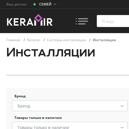
Ваш регион
СЕМЕЙ
Главная
/
Каталог
/
Системы инсталляции
/
Инсталляции
Инсталляции
Плитк
Унита
Ванн
Бренд
Бренд
Раков
умыва
Товары только в наличии
Товары только в наличии