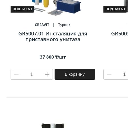
Биде
ПОД ЗАКАЗ
ПОД ЗАКАЗ
Полот
CREAVIT
Турция
GR5007.01 Инсталяция для
GR500
Трапы
приставного унитаза
37 800 ₸/шт
В корзину