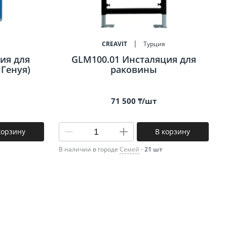
я
CREAVIT
Турция
ия для
GLM100.01 Инсталяция для
 Генуя)
раковины
71 500 ₸/шт
корзину
В корзину
В наличии в городе
Семей
-
21 шт