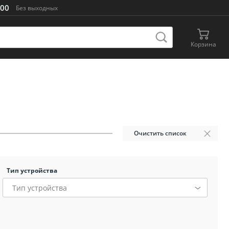
:00
Без выходных
Корзина
ры
ры
и
ой
Очистить список
Тип устройства
ой
й
Тип устройства