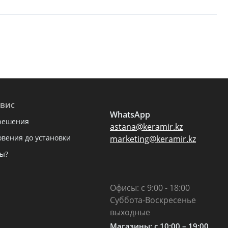
вис
WhatsApp
решения
astana@keramir.kz
овения до установки
marketing@keramir.kz
ы?
Офисы: с 9:00 - 18:00
Суббота-Воскресенье
выходные
Магазины: c 10:00 – 19:00