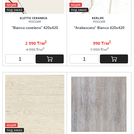
АКЦИЯ
АКЦИЯ
ПОД ЗАКАЗ
ПОД ЗАКАЗ
ELETTO CERAMICA
KERLIFE
РОССИЯ
РОССИЯ
"Bianco covelano" 420х420
"Arabescato" Bianco 420х420
2
2
2 990 ₸/м
990 ₸/м
2
2
4 990 ₸/м
7 990 ₸/м
АКЦИЯ
ПОД ЗАКАЗ