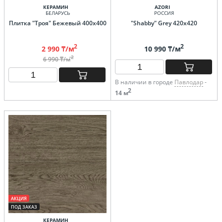
КЕРАМИН
AZORI
БЕЛАРУСЬ
РОССИЯ
Плитка "Троя" Бежевый 400х400
"Shabby" Grey 420х420
2
2
2 990 ₸/м
10 990 ₸/м
2
6 990 ₸/м
В наличии в городе
Павлодар
-
2
14 м
АКЦИЯ
ПОД ЗАКАЗ
КЕРАМИН