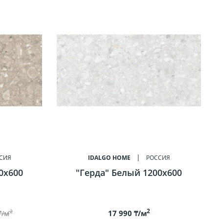
СИЯ
IDALGO HOME
РОССИЯ
0х600
"Герда" Белый 1200х600
2
2
17 990 ₸/м
₸/м