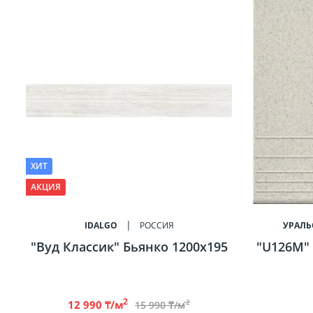
ХИТ
АКЦИЯ
IDALGO
РОССИЯ
УРАЛЬ
"Вуд Классик" Бьянко 1200х195
"U126M"
2
2
12 990 ₸/м
15 990 ₸/м