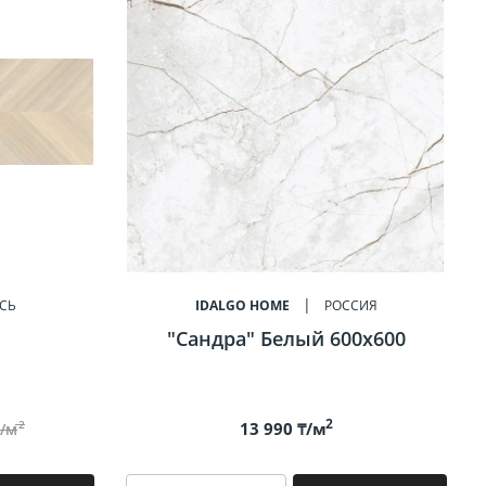
СЬ
IDALGO HOME
РОССИЯ
"Сандра" Белый 600х600
2
2
13 990 ₸/м
₸/м