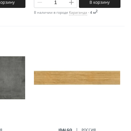
корзину
В корзину
2
В наличии в городе
Караганда
-
4 м
Я
IDALGO
РОССИЯ