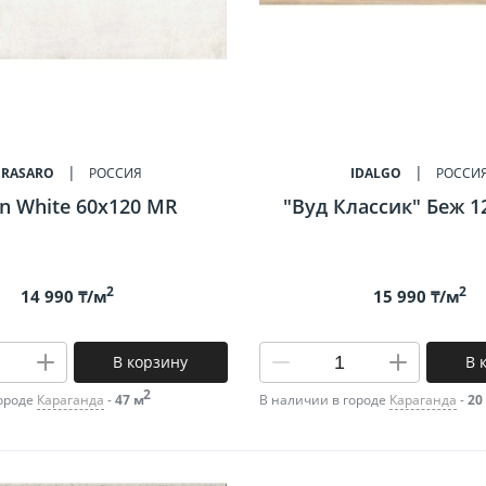
GRASARO
РОССИЯ
IDALGO
РОССИ
n White 60x120 MR
"Вуд Классик" Беж 1
2
2
14 990 ₸/м
15 990 ₸/м
В корзину
В 
2
городе
Караганда
-
47 м
В наличии в городе
Караганда
-
20