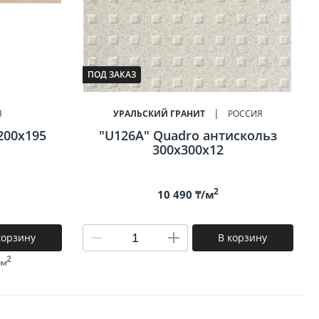
ПОД ЗАКАЗ
Я
УРАЛЬСКИЙ ГРАНИТ
РОССИЯ
200х195
"U126A" Quadro антискольз
300х300х12
2
10 490 ₸/м
корзину
В корзину
2
 м