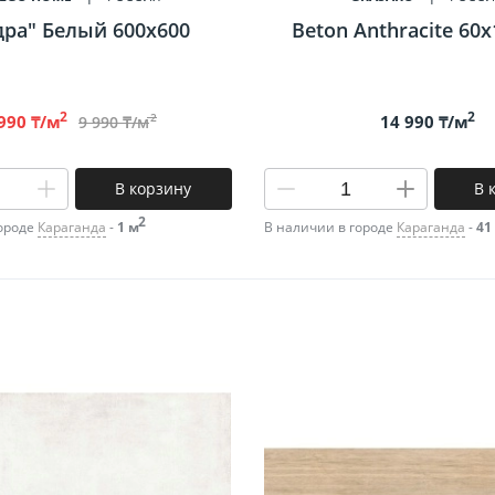
дра" Белый 600х600
Beton Anthracite 60
2
2
2
990 ₸/м
14 990 ₸/м
9 990 ₸/м
В корзину
В 
2
городе
Караганда
-
1 м
В наличии в городе
Караганда
-
41