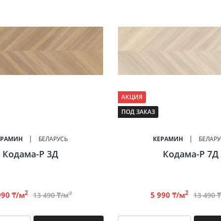
Профили для плитки
900х300
500x500
енцесушители
750x250
500х200
700х250
400х400
600х300
400x275
600х200
300х300
АКЦИЯ
300x75
ПОД ЗАКАЗ
80x400
315х630
ЕРАМИН
БЕЛАРУСЬ
КЕРАМИН
БЕЛАРУ
Кодама-Р 3Д
Кодама-Р 7Д
По назначению
Напольная
2
2
2
990 ₸/м
5 990 ₸/м
13 490 ₸/м
13 490 
Настенная