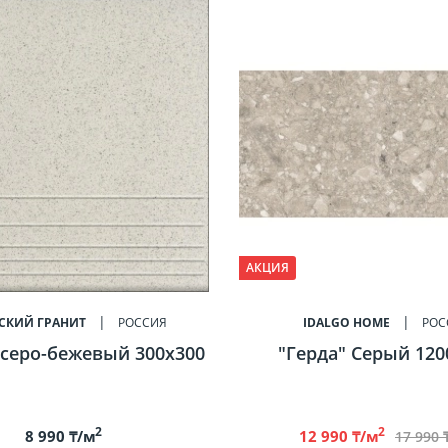
АКЦИЯ
СКИЙ ГРАНИТ
РОССИЯ
IDALGO HOME
РОС
 серо-бежевый 300х300
"Герда" Серый 120
2
2
8 990 ₸/м
12 990 ₸/м
17 990 