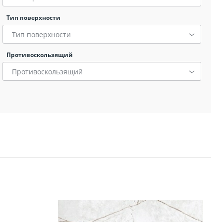
Тип поверхности
Тип поверхности
я
Противоскользящий
Противоскользящий
ов
кой
ы