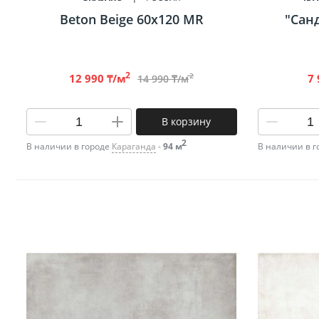
Beton Beige 60х120 MR
"Сан
2
2
12 990 ₸/м
7 
14 990 ₸/м
В корзину
2
В наличии в городе
Караганда
-
94 м
В наличии в 