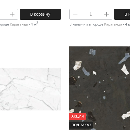
В корзину
В 
2
городе
Караганда
-
4 м
В наличии в городе
Караганда
-
4 
АКЦИЯ
ПОД ЗАКАЗ