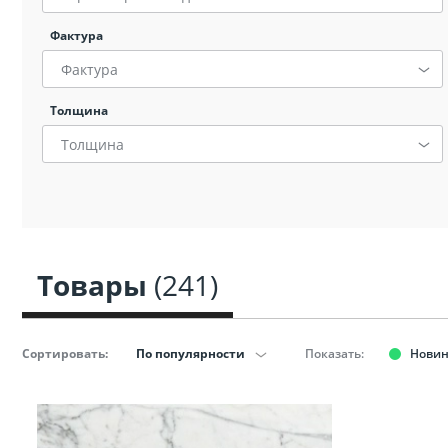
Сопут
Фактура
товар
санте
Фактура
Толщина
Сопут
Толщина
товар
Смеси
Сист
Товары
(241)
инста
Сортировать:
По популярности
Показать:
Нови
Аксессуар
комнаты