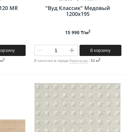
х120 MR
"Вуд Классик" Медовый
1200х195
2
15 990 ₸/м
корзину
В корзину
2
2
 м
В наличии в городе
Караганда
-
52 м