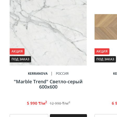
Биде
Полот
Трапы
АКЦИЯ
АКЦИЯ
ПОД ЗАКАЗ
ПОД ЗАКАЗ
KERRANOVA
РОССИЯ
К
"Marble Trend" Светло-серый
600х600
2
2
5 990 ₸/м
6 
12 990 ₸/м