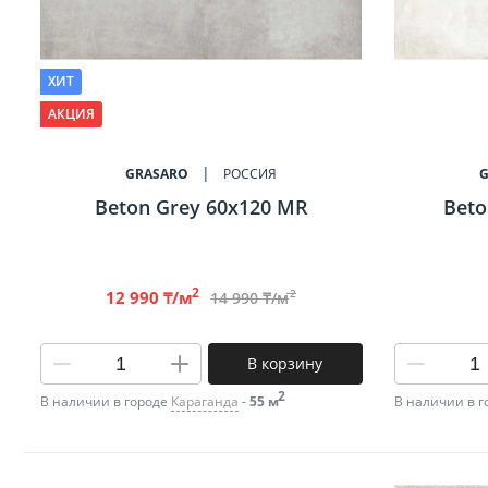
ХИТ
АКЦИЯ
GRASARO
РОССИЯ
Beton Grey 60х120 MR
Beto
2
2
12 990 ₸/м
14 990 ₸/м
В корзину
2
В наличии в городе
Караганда
-
55 м
В наличии в 