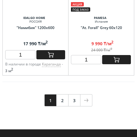
АКЦИЯ
ПОД ЗАКАЗ
IDALGO HOME
PAMESA
РОССИЯ
Испания
"Намибия" 1200х600
"At. Forall" Grey 60х120
2
2
17 990 ₸/м
9 990 ₸/м
2
24 000 ₸/м
В наличии в городе
Караганда
-
2
3 м
1
2
3