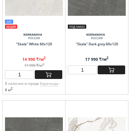
ХИТ
АКЦИЯ
ПОД ЗАКАЗ
KERRANOVA
KERRANOVA
РОССИЯ
РОССИЯ
"Skala" White 60х120
"Skala" Dark grey 60х120
2
2
14 990 ₸/м
17 990 ₸/м
2
17 990 ₸/м
В наличии в городе
Караганда
-
2
8 м