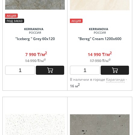
АКЦИЯ
ПОД ЗАКАЗ
АКЦИЯ
KERRANOVA
KERRANOVA
РОССИЯ
РОССИЯ
"Iceberg " Grey 60х120
"Bereg" Cream 1200х600
2
2
7 990 ₸/м
14 990 ₸/м
2
2
14 990 ₸/м
17 990 ₸/м
В наличии в городе
Караганда
-
2
16 м