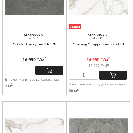
АКЦИЯ
KERRANOVA
KERRANOVA
РОССИЯ
РОССИЯ
"Skala" Dark grey 60х120
"Iceberg " Cappuccino 60х120
2
2
16 990 ₸/м
14 990 ₸/м
2
18 990 ₸/м
В наличии в городе
Караганда
-
В наличии в городе
Караганда
-
2
3 м
2
20 м