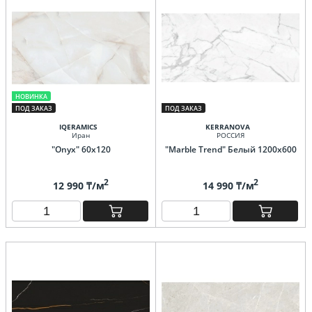
НОВИНКА
ПОД ЗАКАЗ
ПОД ЗАКАЗ
IQERAMICS
KERRANOVA
Иран
РОССИЯ
"Onyx" 60x120
"Marble Trend" Белый 1200х600
2
2
12 990 ₸/м
14 990 ₸/м