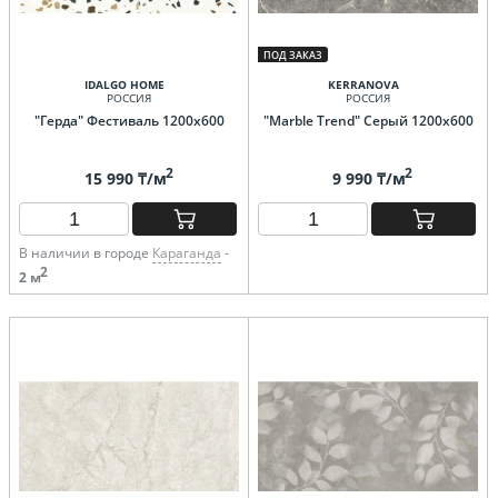
ПОД ЗАКАЗ
IDALGO HOME
KERRANOVA
РОССИЯ
РОССИЯ
"Герда" Фестиваль 1200х600
"Marble Trend" Серый 1200х600
2
2
15 990 ₸/м
9 990 ₸/м
В наличии в городе
Караганда
-
2
2 м