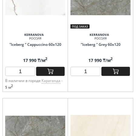
ПОД ЗАКАЗ
KERRANOVA
KERRANOVA
РОССИЯ
РОССИЯ
"Iceberg " Cappuccino 60х120
"Iceberg " Grey 60х120
2
2
17 990 ₸/м
17 990 ₸/м
В наличии в городе
Караганда
-
2
5 м