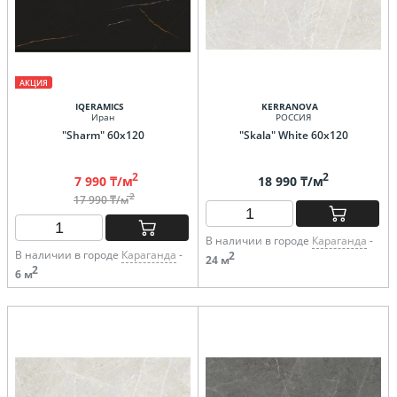
АКЦИЯ
IQERAMICS
KERRANOVA
Иран
РОССИЯ
"Sharm" 60x120
"Skala" White 60х120
2
2
7 990 ₸/м
18 990 ₸/м
2
17 990 ₸/м
В наличии в городе
Караганда
-
В наличии в городе
Караганда
-
2
24 м
2
6 м