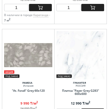
В наличии в городе
Караганда
-
2
7 м
АКЦИЯ
ПОД ЗАКАЗ
ПОД ЗАКАЗ
PAMESA
ГРАНИТЕЯ
Испания
РОССИЯ
"At. Forall" Grey 60х120
Плитка "Payer Grey G283"
600х600
2
2
9 990 ₸/м
12 990 ₸/м
2
24 000 ₸/м