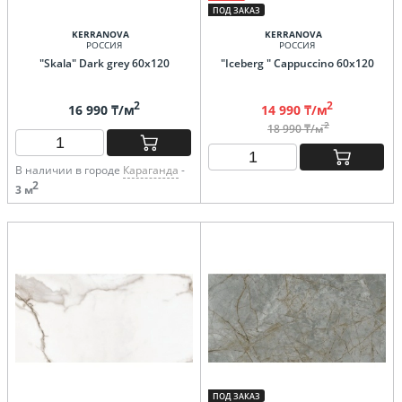
ПОД ЗАКАЗ
KERRANOVA
KERRANOVA
РОССИЯ
РОССИЯ
"Skala" Dark grey 60х120
"Iceberg " Cappuccino 60х120
2
2
16 990 ₸/м
14 990 ₸/м
2
18 990 ₸/м
В наличии в городе
Караганда
-
2
3 м
ПОД ЗАКАЗ