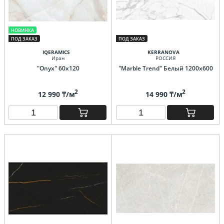
НОВИНКА
ПОД ЗАКАЗ
ПОД ЗАКАЗ
IQERAMICS
KERRANOVA
Иран
РОССИЯ
"Onyx" 60x120
"Marble Trend" Белый 1200х600
2
2
12 990 ₸/м
14 990 ₸/м