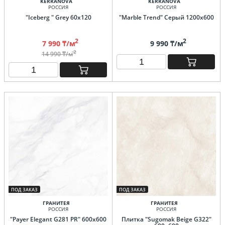
KERRANOVA
KERRANOVA
РОССИЯ
РОССИЯ
"Iceberg " Grey 60х120
"Marble Trend" Серый 1200х600
2
2
7 990 ₸/м
9 990 ₸/м
2
14 990 ₸/м
ПОД ЗАКАЗ
ПОД ЗАКАЗ
ГРАНИТЕЯ
ГРАНИТЕЯ
РОССИЯ
РОССИЯ
"Payer Elegant G281 PR" 600х600
Плитка "Sugomak Beige G322"