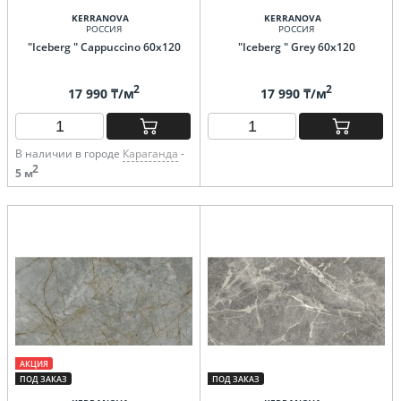
KERRANOVA
KERRANOVA
РОССИЯ
РОССИЯ
"Iceberg " Cappuccino 60х120
"Iceberg " Grey 60х120
2
2
17 990 ₸/м
17 990 ₸/м
В наличии в городе
Караганда
-
2
5 м
АКЦИЯ
ПОД ЗАКАЗ
ПОД ЗАКАЗ