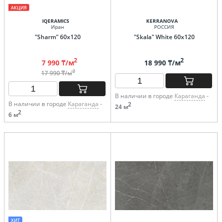
АКЦИЯ
IQERAMICS
KERRANOVA
Иран
РОССИЯ
"Sharm" 60x120
"Skala" White 60х120
2
2
7 990 ₸/м
18 990 ₸/м
2
17 990 ₸/м
В наличии в городе
Караганда
-
В наличии в городе
Караганда
-
2
24 м
2
6 м
ХИТ