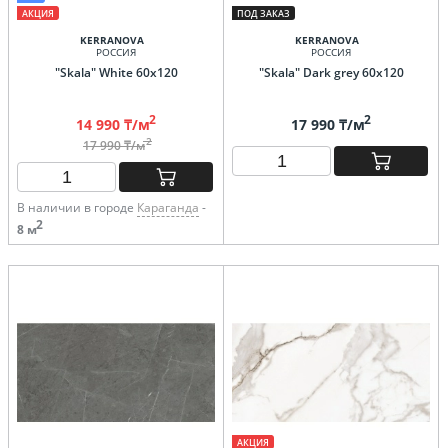
АКЦИЯ
ПОД ЗАКАЗ
KERRANOVA
KERRANOVA
РОССИЯ
РОССИЯ
"Skala" White 60х120
"Skala" Dark grey 60х120
2
2
14 990 ₸/м
17 990 ₸/м
2
17 990 ₸/м
В наличии в городе
Караганда
-
2
8 м
АКЦИЯ