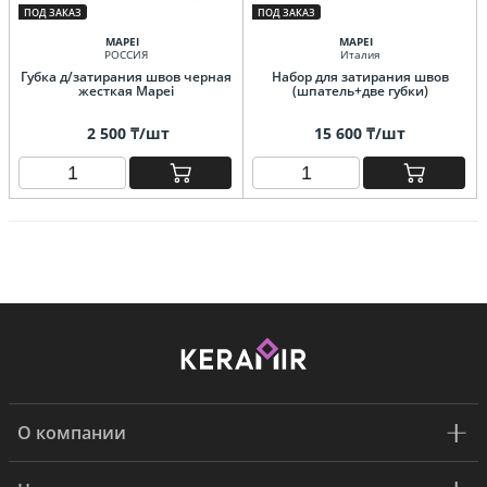
ПОД ЗАКАЗ
ПОД ЗАКАЗ
MAPEI
MAPEI
РОССИЯ
Италия
Губка д/затирания швов черная
Набор для затирания швов
жесткая Mapei
(шпатель+две губки)
2 500 ₸/шт
15 600 ₸/шт
О компании