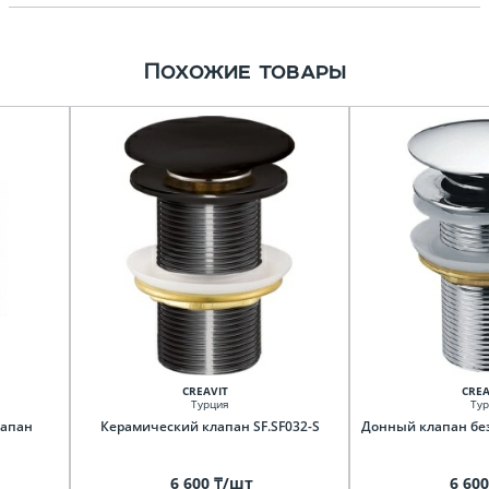
Похожие товары
CREAVIT
CREA
Турция
Тур
лапан
Керамический клапан SF.SF032-S
Донный клапан без
6 600 ₸/шт
6 60