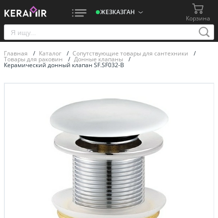
ЖЕЗКАЗГАН
Корзина
Главная
/
Каталог
/
Сопутствующие товары для сантехники
/
Товары для раковин
/
Донные клапаны
/
Керамический донный клапан SF.SF032-B