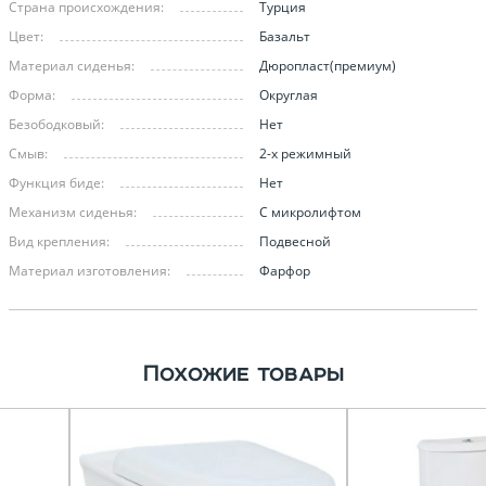
Страна происхождения:
Турция
Цвет:
Базальт
Материал сиденья:
Дюропласт(премиум)
Форма:
Округлая
Безободковый:
Нет
Смыв:
2-х режимный
Функция биде:
Нет
Механизм сиденья:
С микролифтом
Вид крепления:
Подвесной
Материал изготовления:
Фарфор
Похожие товары