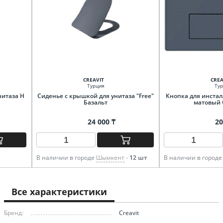
CREAVIT
CREA
Турция
Тур
нитаза Н
Сиденье c крышкой для унитаза "Free"
Кнопка для инстал
Базальт
матовый 
24 000 ₸
20
В наличии в городе
Шымкент
-
12 шт
В наличии в город
Все характеристики
Бренд:
Creavit