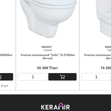
CREAVIT
CREA
Турция
Тур
N360(без
Унитаз напольный "Selin" SL310(без
Унитаз напольный 
бачка)
бач
55 350 ₸/шт
74 25
-
4 шт