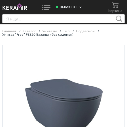
ШЫМКЕНТ
Корзина
Главная
/
Каталог
/
Унитазы
/
Тип
/
Подвесной
/
Унитаз "Free" FE320 Базальт (без сиденья)