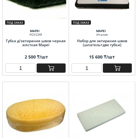
ПОД ЗАКАЗ
ПОД ЗАКАЗ
MAPEI
MAPEI
РОССИЯ
Италия
Губка д/затирания швов черная
Набор для затирания швов
жесткая Mapei
(шпатель+две губки)
2 500 ₸/шт
15 600 ₸/шт