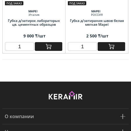
ПОД ЗАКАЗ
ПОД ЗАКАЗ
MAPEI
MAPEI
Италия
РОССИЯ
Губка д/затирок лабораторых
Губка д/затирания швов белая
цв. цементных образцов
мягкая Mapei
9 000 ₸/шт
2 500 ₸/шт
О компании