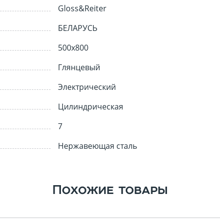
Профили для плитки
Gloss&Reiter
900х300
500x500
БЕЛАРУСЬ
енцесушители
750x250
500х200
500х800
700х250
400х400
Глянцевый
600х300
400x275
600х200
300х300
Электрический
300x75
Цилиндрическая
80x400
7
315х630
Нержавеющая сталь
По назначению
Напольная
Похожие товары
Настенная