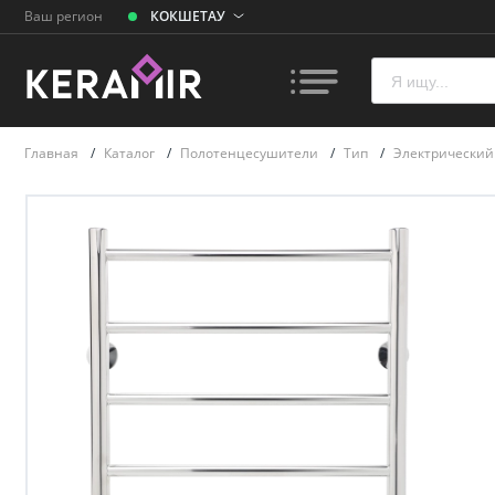
Ваш регион
КОКШЕТАУ
Главная
/
Каталог
/
Полотенцесушители
/
Тип
/
Электрически
Плитк
Унита
Ванн
Раков
умыва