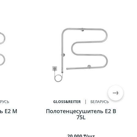
РУСЬ
GLOSS&REITER
БЕЛАРУСЬ
ь E2 M
Полотенцесушитель E2 B
75L
20 000 ₸/шт