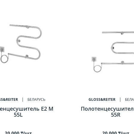
S&REITER
БЕЛАРУСЬ
GLOSS&REITER
БЕЛА
енцесушитель E2 M
Полотенцесушител
55L
55R
20 000 ₸/шт
20 000 ₸/шт