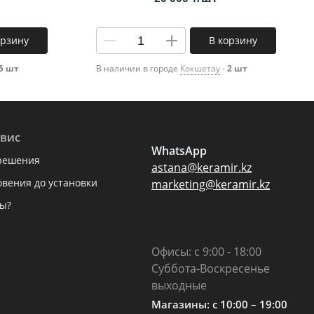
орзину
В корзину
5 шт
В наличии в городе
Кокшетау
-
2 шт
вис
WhatsApp
решения
astana@keramir.kz
овения до установки
marketing@keramir.kz
ы?
Офисы: с 9:00 - 18:00
Суббота-Воскресенье
выходные
Магазины: c 10:00 – 19:00