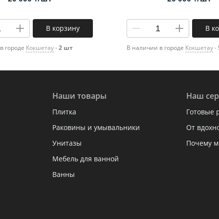
В корзину
В к
в городе
Кокшетау
-
2 шт
В наличии в городе
Кокшетау
-
Наши товары
Наш сер
Плитка
Готовые 
Раковины и умывальники
От вдохн
Унитазы
Почему м
Мебель для ванной
Ванны