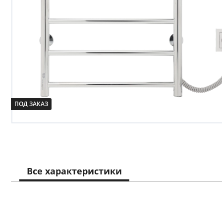
Сопут
товар
санте
Сопут
товар
ПОД ЗАКАЗ
Смеси
Сист
инста
Все характеристики
Аксессуар
комнаты