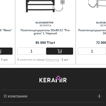
GLOSS&REITER
GLOSS&
БЕЛАРУСЬ
БЕЛА
0 "Wave"
Полотенцесушитель 50х80 E2 "Pro-
Полотенцесушитель
gress" L Чёрный
D8
85 000 ₸/шт
72 00
-
1 шт
В наличии в городе
Кокшетау
-
2 шт
О компании