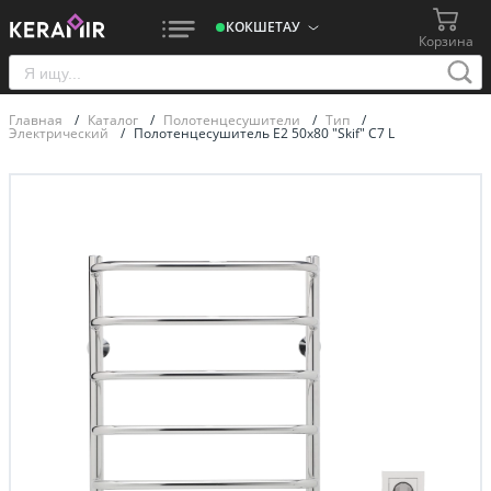
КОКШЕТАУ
Корзина
Главная
/
Каталог
/
Полотенцесушители
/
Тип
/
Электрический
/
Полотенцесушитель E2 50x80 "Skif" C7 L