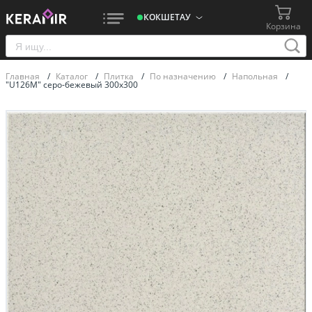
КОКШЕТАУ
Корзина
Главная
/
Каталог
/
Плитка
/
По назначению
/
Напольная
/
"U126M" серо-бежевый 300х300