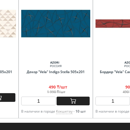
AZORI
AZO
РОССИЯ
РОС
505х201
Декор "Vela" Indigo Stella 505х201
Бордюр "Vela" Car
490 ₸/шт
90
1 990 ₸/шт
490
В наличии в городе
Кокшетау
-
10 шт
В наличии в город