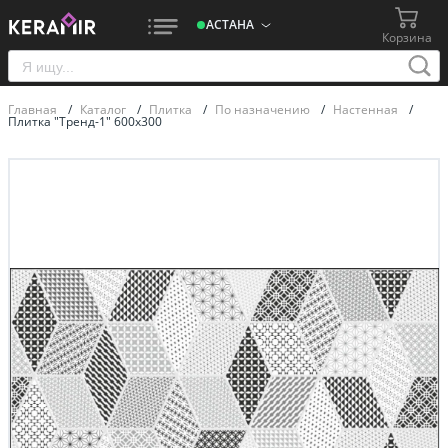
АСТАНА
Корзина
Главная
/
Каталог
/
Плитка
/
По назначению
/
Настенная
/
Плитка "Тренд-1" 600х300