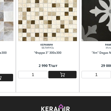
КЕРАМИН
PAM
БЕЛАРУСЬ
Исп
0х300
"Форум 3" 300х300
"Art" Degas 
2 990 ₸/шт
29 00