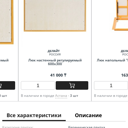
ДЕЛАЙТ
ДЕЛ
РОССИЯ
РОС
уемый
Люк настенный регулируемый
Люк напольный "
600х300
41 000 ₸
163
0 шт
В наличии в городе
Астана
-
3 шт
В наличии в город
Все характеристики
Описание
Категория плитки:
Керамическая плитка