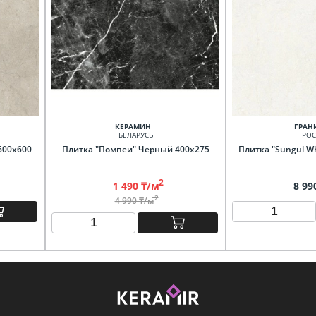
КЕРАМИН
ГРАН
БЕЛАРУСЬ
РОС
 600х600
Плитка "Помпеи" Черный 400х275
Плитка "Sungul Wh
2
1 490 ₸/м
8 99
2
4 990 ₸/м