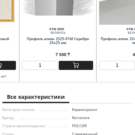
КТМ 2000
КТМ 
БЕЛАРУСЬ
БЕЛА
уемый
Профиль алюм. 2525-01М Серебро
Профиль алюм. 324
25х25 мм
м
7 500 ₸
4
3 шт
Все характеристики
Категория плитки:
Керамогранит
Бренд:
Kerranova
Страна происхождения:
РОССИЯ
Стиль:
Современный