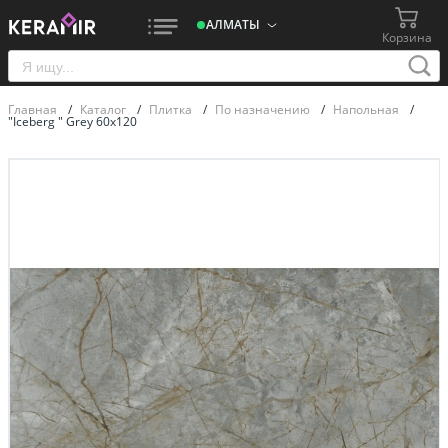
АЛМАТЫ
Корзина
Главная
/
Каталог
/
Плитка
/
По назначению
/
Напольная
/
"Iceberg " Grey 60х120